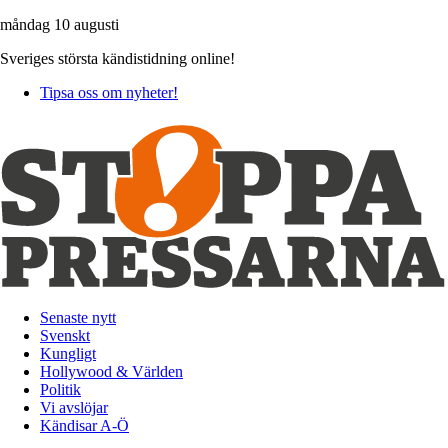
måndag 10 augusti
Sveriges största kändistidning online!
Tipsa oss om nyheter!
Senaste nytt
Svenskt
Kungligt
Hollywood & Världen
Politik
Vi avslöjar
Kändisar A-Ö