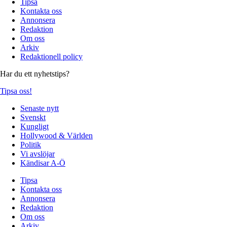
Tipsa
Kontakta oss
Annonsera
Redaktion
Om oss
Arkiv
Redaktionell policy
Har du ett nyhetstips?
Tipsa oss!
Senaste nytt
Svenskt
Kungligt
Hollywood & Världen
Politik
Vi avslöjar
Kändisar A-Ö
Tipsa
Kontakta oss
Annonsera
Redaktion
Om oss
Arkiv