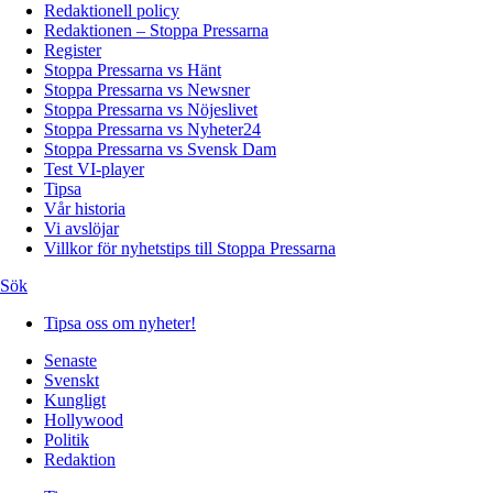
Redaktionell policy
Redaktionen – Stoppa Pressarna
Register
Stoppa Pressarna vs Hänt
Stoppa Pressarna vs Newsner
Stoppa Pressarna vs Nöjeslivet
Stoppa Pressarna vs Nyheter24
Stoppa Pressarna vs Svensk Dam
Test VI-player
Tipsa
Vår historia
Vi avslöjar
Villkor för nyhetstips till Stoppa Pressarna
Sök
Tipsa oss om nyheter!
Senaste
Svenskt
Kungligt
Hollywood
Politik
Redaktion