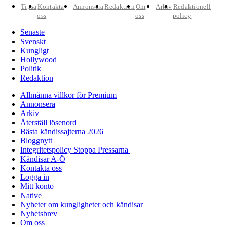
Tipsa
Kontakta
Annonsera
Redaktion
Om
Arkiv
Redaktionell
oss
oss
policy
Senaste
Svenskt
Kungligt
Hollywood
Politik
Redaktion
Allmänna villkor för Premium
Annonsera
Arkiv
Återställ lösenord
Bästa kändissajterna 2026
Bloggnytt
Integritetspolicy Stoppa Pressarna
Kändisar A-Ö
Kontakta oss
Logga in
Mitt konto
Native
Nyheter om kungligheter och kändisar
Nyhetsbrev
Om oss