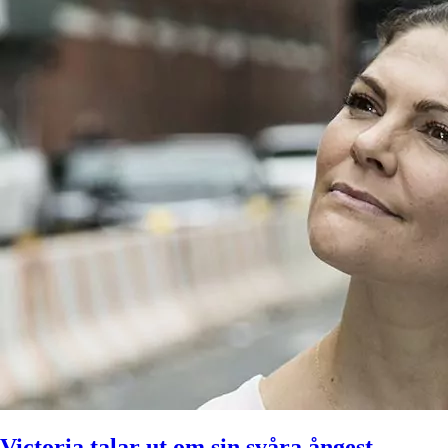
Victoria talar ut om sin svåra ångest