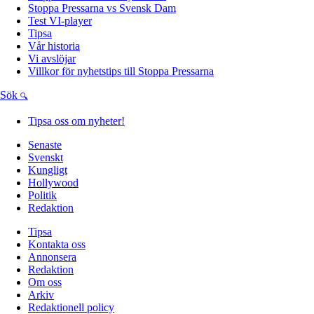
Stoppa Pressarna vs Svensk Dam
Test VI-player
Tipsa
Vår historia
Vi avslöjar
Villkor för nyhetstips till Stoppa Pressarna
Sök
Tipsa oss om nyheter!
Senaste
Svenskt
Kungligt
Hollywood
Politik
Redaktion
Tipsa
Kontakta oss
Annonsera
Redaktion
Om oss
Arkiv
Redaktionell policy