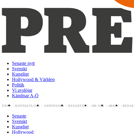
Senaste nytt
Svenskt
Kungligt
Hollywood & Världen
Politik
Vi avslöjar
Kändisar A-Ö
TIPSA
KONTAKTA OSS
ANNONSERA
REDAKTION
OM OSS
ARKIV
REDAK
Senaste
Svenskt
Kungligt
Hollywood