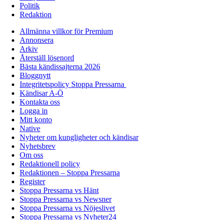
Politik
Redaktion
Allmänna villkor för Premium
Annonsera
Arkiv
Återställ lösenord
Bästa kändissajterna 2026
Bloggnytt
Integritetspolicy Stoppa Pressarna
Kändisar A-Ö
Kontakta oss
Logga in
Mitt konto
Native
Nyheter om kungligheter och kändisar
Nyhetsbrev
Om oss
Redaktionell policy
Redaktionen – Stoppa Pressarna
Register
Stoppa Pressarna vs Hänt
Stoppa Pressarna vs Newsner
Stoppa Pressarna vs Nöjeslivet
Stoppa Pressarna vs Nyheter24