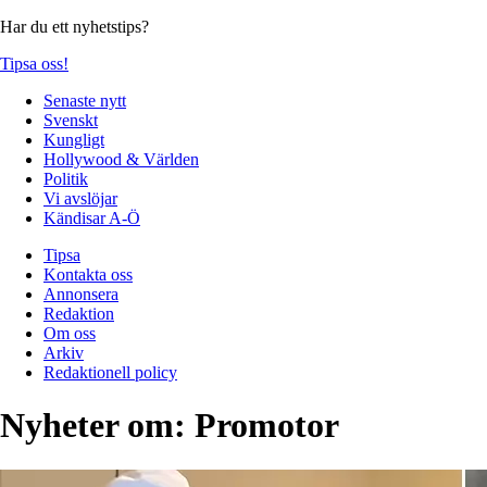
Har du ett nyhetstips?
Tipsa oss!
Senaste nytt
Svenskt
Kungligt
Hollywood & Världen
Politik
Vi avslöjar
Kändisar A-Ö
Tipsa
Kontakta oss
Annonsera
Redaktion
Om oss
Arkiv
Redaktionell policy
Nyheter om:
Promotor