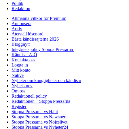
Politik
Redaktion
Allmänna villkor för Premium
Annonsera
Arkiv
Återställ lösenord
Bästa kändissajterna 2026
Bloggnytt
Integritetspolicy Stoppa Pressarna
Kändisar A-Ö
Kontakta oss
Logga in
Mitt konto
Native
Nyheter om kungligheter och kändisar
Nyhetsbrev
Om oss
Redaktionell policy
Redaktionen – Stoppa Pressarna
Register
Stoppa Pressarna vs Hänt
Stoppa Pressarna vs Newsner
Stoppa Pressarna vs Nöjeslivet
Stoppa Pressarna vs Nyheter24