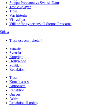
Stoppa Pressarna vs Svensk Dam
Test VI-player
Tipsa
Vår historia
Vi avslöjar
Villkor för nyhetstips till Stoppa Pressarna
Sök
Tipsa oss om nyheter!
Senaste
Svenskt
Kungligt
Hollywood
Politik
Redaktion
Tipsa
Kontakta oss
Annonsera
Redaktion
Om oss
Arkiv
Redaktionell policy