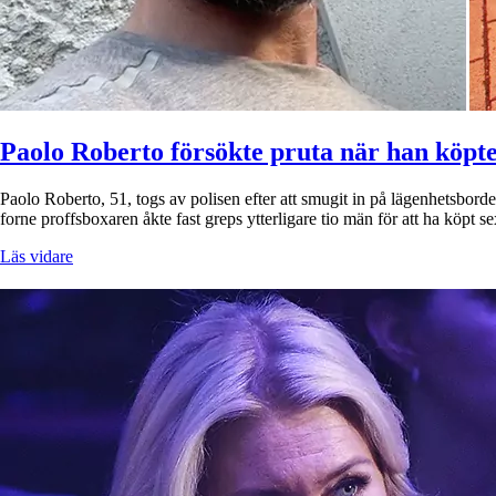
Paolo Roberto försökte pruta när han köpte
Paolo Roberto, 51, togs av polisen efter att smugit in på lägenhetsbor
forne proffsboxaren åkte fast greps ytterligare tio män för att ha köpt
Läs vidare