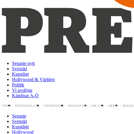
Senaste nytt
Svenskt
Kungligt
Hollywood & Världen
Politik
Vi avslöjar
Kändisar A-Ö
TIPSA
KONTAKTA OSS
ANNONSERA
REDAKTION
OM OSS
ARKIV
REDAK
Senaste
Svenskt
Kungligt
Hollywood