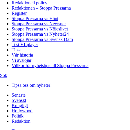
Redaktionell policy
Redaktionen – Stoppa Pressarna
Register
Stoppa Pressarna vs Hänt
Stoppa Pressarna vs Newsner
Stoppa Pressarna vs Nöjeslivet
Stoppa Pressarna vs Nyheter24
Stoppa Pressarna vs Svensk Dam
Test VI-player
Tipsa
Vår historia
Vi avslöjar
Villkor för nyhetstips till Stoppa Pressarna
Sök
Tipsa oss om nyheter!
Senaste
Svenskt
Kungligt
Hollywood
Politik
Redaktion