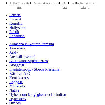
Tipsa
Kontakta
Annonsera
Redaktion
Om
Arkiv
Redaktionell
oss
oss
policy
Senaste
Svenskt
Kungligt
Hollywood
Politik
Redaktion
Allmänna villkor för Premium
Annonsera
Arkiv
Återställ lösenord
Bästa kändissajterna 2026
Bloggnytt
Integritetspolicy Stoppa Pressarna
Kändisar A-Ö
Kontakta oss
Logga in
Mitt konto
Native
Nyheter om kungligheter och kändisar
Nyhetsbrev
Om oss