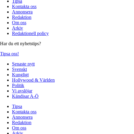
Tipsa
Kontakta oss
Annonsera
Redaktion
Om oss
Arkiv
Redaktionell policy
Har du ett nyhetstips?
Tipsa oss!
Senaste nytt
Svenskt
Kungligt
Hollywood & Världen
Politik
Vi avslöjar
Kändisar A-Ö
Tipsa
Kontakta oss
Annonsera
Redaktion
Om oss
Arkiv