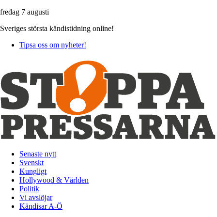
fredag 7 augusti
Sveriges största kändistidning online!
Tipsa oss om nyheter!
Senaste nytt
Svenskt
Kungligt
Hollywood & Världen
Politik
Vi avslöjar
Kändisar A-Ö