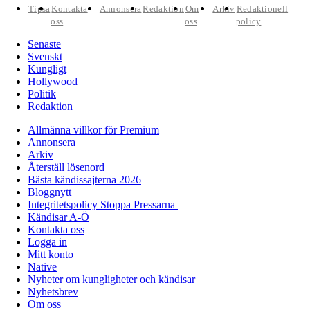
Tipsa
Kontakta
Annonsera
Redaktion
Om
Arkiv
Redaktionell
oss
oss
policy
Senaste
Svenskt
Kungligt
Hollywood
Politik
Redaktion
Allmänna villkor för Premium
Annonsera
Arkiv
Återställ lösenord
Bästa kändissajterna 2026
Bloggnytt
Integritetspolicy Stoppa Pressarna
Kändisar A-Ö
Kontakta oss
Logga in
Mitt konto
Native
Nyheter om kungligheter och kändisar
Nyhetsbrev
Om oss