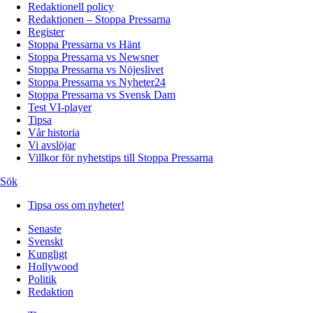
Redaktionell policy
Redaktionen – Stoppa Pressarna
Register
Stoppa Pressarna vs Hänt
Stoppa Pressarna vs Newsner
Stoppa Pressarna vs Nöjeslivet
Stoppa Pressarna vs Nyheter24
Stoppa Pressarna vs Svensk Dam
Test VI-player
Tipsa
Vår historia
Vi avslöjar
Villkor för nyhetstips till Stoppa Pressarna
Sök
Tipsa oss om nyheter!
Senaste
Svenskt
Kungligt
Hollywood
Politik
Redaktion