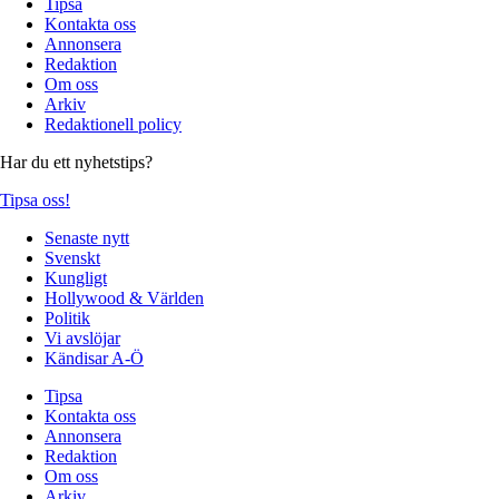
Tipsa
Kontakta oss
Annonsera
Redaktion
Om oss
Arkiv
Redaktionell policy
Har du ett nyhetstips?
Tipsa oss!
Senaste nytt
Svenskt
Kungligt
Hollywood & Världen
Politik
Vi avslöjar
Kändisar A-Ö
Tipsa
Kontakta oss
Annonsera
Redaktion
Om oss
Arkiv