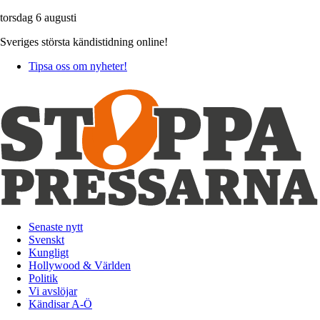
torsdag 6 augusti
Sveriges största kändistidning online!
Tipsa oss om nyheter!
Senaste nytt
Svenskt
Kungligt
Hollywood & Världen
Politik
Vi avslöjar
Kändisar A-Ö