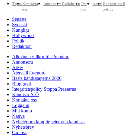
Tipsa
Kontakta
Annonsera
Redaktion
Om
Arkiv
Redaktionell
oss
oss
policy
Senaste
Svenskt
Kungligt
Hollywood
Politik
Redaktion
Allmänna villkor för Premium
Annonsera
Arkiv
Återställ lösenord
Bästa kändissajterna 2026
Bloggnytt
Integritetspolicy Stoppa Pressarna
Kändisar A-Ö
Kontakta oss
Logga in
Mitt konto
Native
Nyheter om kungligheter och kändisar
Nyhetsbrev
Om oss