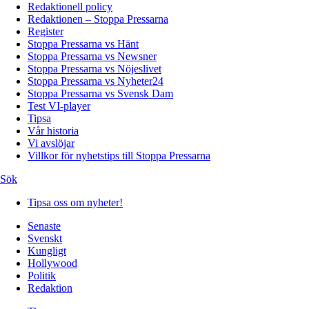
Redaktionell policy
Redaktionen – Stoppa Pressarna
Register
Stoppa Pressarna vs Hänt
Stoppa Pressarna vs Newsner
Stoppa Pressarna vs Nöjeslivet
Stoppa Pressarna vs Nyheter24
Stoppa Pressarna vs Svensk Dam
Test VI-player
Tipsa
Vår historia
Vi avslöjar
Villkor för nyhetstips till Stoppa Pressarna
Sök
Tipsa oss om nyheter!
Senaste
Svenskt
Kungligt
Hollywood
Politik
Redaktion