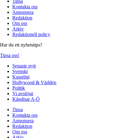
Tipsa
Kontakta oss
Annonsera
Redaktion
Om oss
Arkiv
Redaktionell policy
Har du ett nyhetstips?
Tipsa oss!
Senaste nytt
Svenskt
Kungligt
Hollywood & Världen
Politik
Vi avslöjar
Kändisar A-Ö
Tipsa
Kontakta oss
Annonsera
Redaktion
Om oss
Arkiv