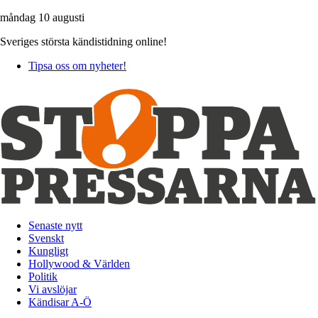
måndag 10 augusti
Sveriges största kändistidning online!
Tipsa oss om nyheter!
Senaste nytt
Svenskt
Kungligt
Hollywood & Världen
Politik
Vi avslöjar
Kändisar A-Ö