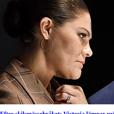
Efter skilsmässobråket: Victoria lämnar pr