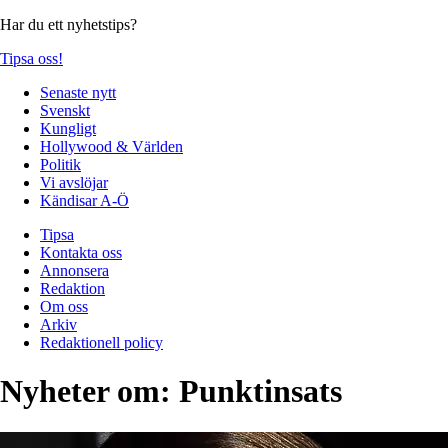
Har du ett nyhetstips?
Tipsa oss!
Senaste nytt
Svenskt
Kungligt
Hollywood & Världen
Politik
Vi avslöjar
Kändisar A-Ö
Tipsa
Kontakta oss
Annonsera
Redaktion
Om oss
Arkiv
Redaktionell policy
Nyheter om:
Punktinsats