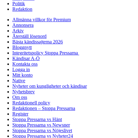
Politik
Redaktion
Allmänna villkor för Premium
Annonsera
Arkiv
Återställ lösenord
Bästa kändissajterna 2026
Bloggnytt
Integritetspolicy Stoppa Pressarna
Kändisar A-Ö
Kontakta oss
Logga in
Mitt konto
Native
Nyheter om kungligheter och kändisar
Nyhetsbrev
Om oss
Redaktionell policy
Redaktionen – Stoppa Pressarna
Register
Stoppa Pressarna vs Hänt
Stoppa Pressarna vs Newsner
Stoppa Pressarna vs Nöjeslivet
Stoppa Pressarna vs Nyheter24