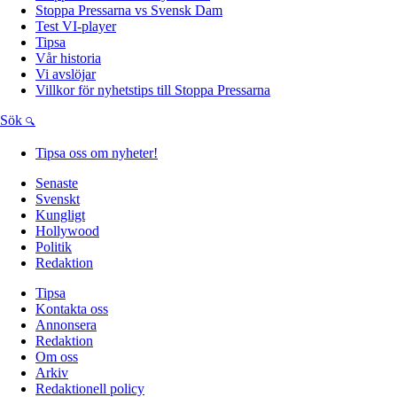
Stoppa Pressarna vs Svensk Dam
Test VI-player
Tipsa
Vår historia
Vi avslöjar
Villkor för nyhetstips till Stoppa Pressarna
Sök
Tipsa oss om nyheter!
Senaste
Svenskt
Kungligt
Hollywood
Politik
Redaktion
Tipsa
Kontakta oss
Annonsera
Redaktion
Om oss
Arkiv
Redaktionell policy