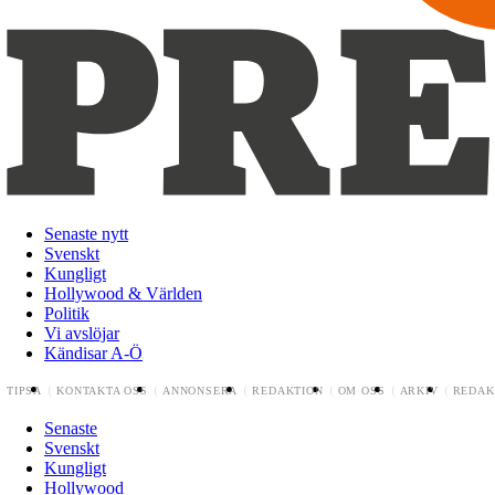
Senaste nytt
Svenskt
Kungligt
Hollywood & Världen
Politik
Vi avslöjar
Kändisar A-Ö
TIPSA
KONTAKTA OSS
ANNONSERA
REDAKTION
OM OSS
ARKIV
REDAK
Senaste
Svenskt
Kungligt
Hollywood