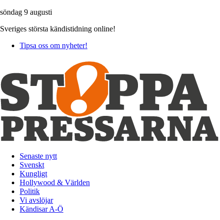
söndag 9 augusti
Sveriges största kändistidning online!
Tipsa oss om nyheter!
Senaste nytt
Svenskt
Kungligt
Hollywood & Världen
Politik
Vi avslöjar
Kändisar A-Ö