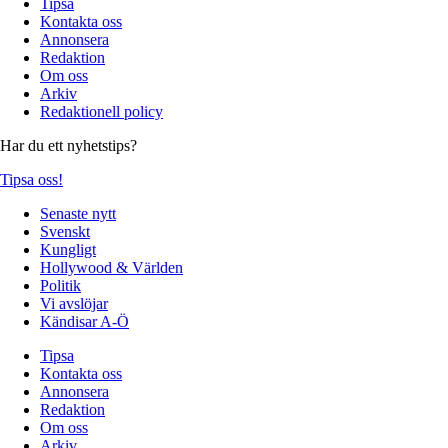
Tipsa
Kontakta oss
Annonsera
Redaktion
Om oss
Arkiv
Redaktionell policy
Har du ett nyhetstips?
Tipsa oss!
Senaste nytt
Svenskt
Kungligt
Hollywood & Världen
Politik
Vi avslöjar
Kändisar A-Ö
Tipsa
Kontakta oss
Annonsera
Redaktion
Om oss
Arkiv