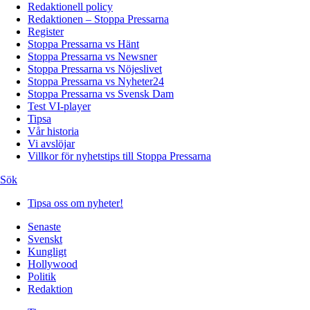
Redaktionell policy
Redaktionen – Stoppa Pressarna
Register
Stoppa Pressarna vs Hänt
Stoppa Pressarna vs Newsner
Stoppa Pressarna vs Nöjeslivet
Stoppa Pressarna vs Nyheter24
Stoppa Pressarna vs Svensk Dam
Test VI-player
Tipsa
Vår historia
Vi avslöjar
Villkor för nyhetstips till Stoppa Pressarna
Sök
Tipsa oss om nyheter!
Senaste
Svenskt
Kungligt
Hollywood
Politik
Redaktion