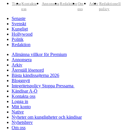
Tipsa
Kontakta
Annonsera
Redaktion
Om
Arkiv
Redaktionell
oss
oss
policy
Senaste
Svenskt
Kungligt
Hollywood
Politik
Redaktion
Allmänna villkor för Premium
Annonsera
Arkiv
Återställ lösenord
Bästa kändissajterna 2026
Bloggnytt
Integritetspolicy Stoppa Pressarna
Kändisar A-Ö
Kontakta oss
Logga in
Mitt konto
Native
Nyheter om kungligheter och kändisar
Nyhetsbrev
Om oss