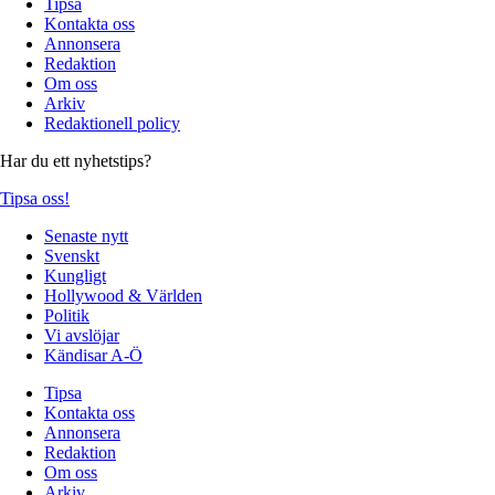
Tipsa
Kontakta oss
Annonsera
Redaktion
Om oss
Arkiv
Redaktionell policy
Har du ett nyhetstips?
Tipsa oss!
Senaste nytt
Svenskt
Kungligt
Hollywood & Världen
Politik
Vi avslöjar
Kändisar A-Ö
Tipsa
Kontakta oss
Annonsera
Redaktion
Om oss
Arkiv