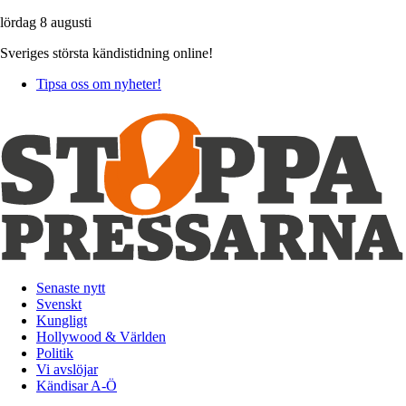
lördag 8 augusti
Sveriges största kändistidning online!
Tipsa oss om nyheter!
Senaste nytt
Svenskt
Kungligt
Hollywood & Världen
Politik
Vi avslöjar
Kändisar A-Ö