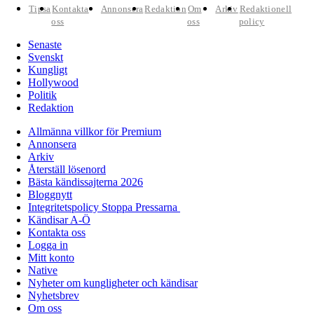
Tipsa
Kontakta
Annonsera
Redaktion
Om
Arkiv
Redaktionell
oss
oss
policy
Senaste
Svenskt
Kungligt
Hollywood
Politik
Redaktion
Allmänna villkor för Premium
Annonsera
Arkiv
Återställ lösenord
Bästa kändissajterna 2026
Bloggnytt
Integritetspolicy Stoppa Pressarna
Kändisar A-Ö
Kontakta oss
Logga in
Mitt konto
Native
Nyheter om kungligheter och kändisar
Nyhetsbrev
Om oss