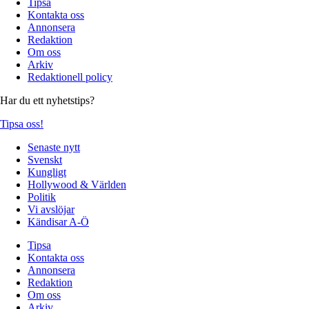
Tipsa
Kontakta oss
Annonsera
Redaktion
Om oss
Arkiv
Redaktionell policy
Har du ett nyhetstips?
Tipsa oss!
Senaste nytt
Svenskt
Kungligt
Hollywood & Världen
Politik
Vi avslöjar
Kändisar A-Ö
Tipsa
Kontakta oss
Annonsera
Redaktion
Om oss
Arkiv