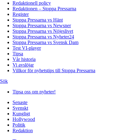
Redaktionell policy
Redaktionen – Stoppa Pressarna
Register
Stoppa Pressarna vs Hänt
Stoppa Pressarna vs Newsner
Stoppa Pressarna vs Nöjeslivet
Stoppa Pressarna vs Nyheter24
Stoppa Pressarna vs Svensk Dam
Test VI-player
Tipsa
Vår historia
Vi avslöjar
Villkor för nyhetstips till Stoppa Pressarna
Sök
Tipsa oss om nyheter!
Senaste
Svenskt
Kungligt
Hollywood
Politik
Redaktion