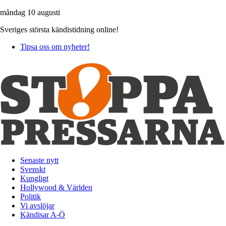
måndag 10 augusti
Sveriges största kändistidning online!
Tipsa oss om nyheter!
Senaste nytt
Svenskt
Kungligt
Hollywood & Världen
Politik
Vi avslöjar
Kändisar A-Ö