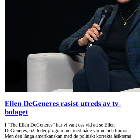
Ellen DeGeneres rasist-utreds av tv-
bolaget
I ”The Ellen DeGeneres” har vi vant oss vid att se Ellen
DeGeneres, 62, leder programmet med både värme och humor.
Men den långa amerikanskan med de politiskt korrekta åsikterna