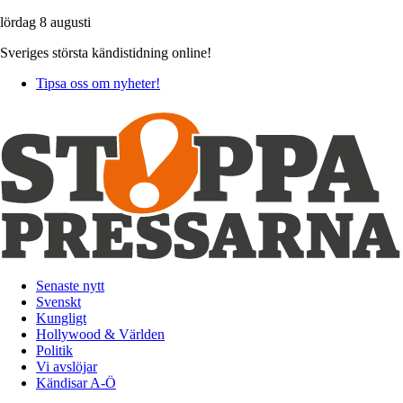
lördag 8 augusti
Sveriges största kändistidning online!
Tipsa oss om nyheter!
Senaste nytt
Svenskt
Kungligt
Hollywood & Världen
Politik
Vi avslöjar
Kändisar A-Ö