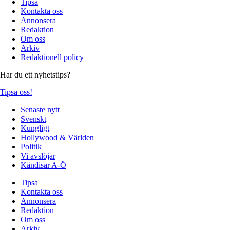
Tipsa
Kontakta oss
Annonsera
Redaktion
Om oss
Arkiv
Redaktionell policy
Har du ett nyhetstips?
Tipsa oss!
Senaste nytt
Svenskt
Kungligt
Hollywood & Världen
Politik
Vi avslöjar
Kändisar A-Ö
Tipsa
Kontakta oss
Annonsera
Redaktion
Om oss
Arkiv