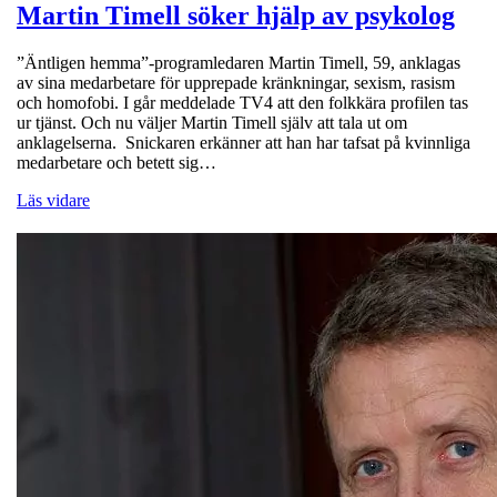
Martin Timell söker hjälp av psykolog
”Äntligen hemma”-programledaren Martin Timell, 59, anklagas
av sina medarbetare för upprepade kränkningar, sexism, rasism
och homofobi. I går meddelade TV4 att den folkkära profilen tas
ur tjänst. Och nu väljer Martin Timell själv att tala ut om
anklagelserna. Snickaren erkänner att han har tafsat på kvinnliga
medarbetare och betett sig…
Läs vidare