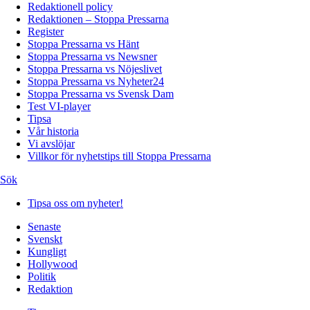
Redaktionell policy
Redaktionen – Stoppa Pressarna
Register
Stoppa Pressarna vs Hänt
Stoppa Pressarna vs Newsner
Stoppa Pressarna vs Nöjeslivet
Stoppa Pressarna vs Nyheter24
Stoppa Pressarna vs Svensk Dam
Test VI-player
Tipsa
Vår historia
Vi avslöjar
Villkor för nyhetstips till Stoppa Pressarna
Sök
Tipsa oss om nyheter!
Senaste
Svenskt
Kungligt
Hollywood
Politik
Redaktion