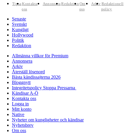
Tipsa
Kontakta
Annonsera
Redaktion
Om
Arkiv
Redaktionell
oss
oss
policy
Senaste
Svenskt
Kungligt
Hollywood
Politik
Redaktion
Allmänna villkor för Premium
Annonsera
Arkiv
Återställ lösenord
Bästa kändissajterna 2026
Bloggnytt
Integritetspolicy Stoppa Pressarna
Kändisar A-Ö
Kontakta oss
Logga in
Mitt konto
Native
Nyheter om kungligheter och kändisar
Nyhetsbrev
Om oss