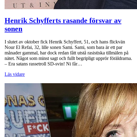
Henrik Schyfferts rasande försvar av
sonen
I slutet av oktober fick Henrik Schyffert, 51, och hans flickvän
Nour El Refai, 32, lille sonen Sami. Sami, som bara är ett par
månader gammal, har dock redan fått utstå rasistiska tillmälen på
nätet. Något som minst sagt och fullt begripligt upprör föräldrarna.
– Era satans rassetroll SD-svin! Ni får…
Läs vidare