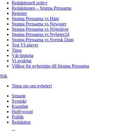
Redaktionell policy
Redaktionen – Stoppa Pressarna
Register
Stoppa Pressarna vs Hänt
Stoppa Pressarna vs Newsner
Stoppa Pressarna vs Nöjeslivet
Stoppa Pressarna vs Nyheter24
Stoppa Pressarna vs Svensk Dam
Test VI-player
Tipsa
Vår historia
Vi avslöjar
Villkor för nyhetstips till Stoppa Pressarna
Sök
Tipsa oss om nyheter!
Senaste
Svenskt
Kungligt
Hollywood
Politik
Redaktion