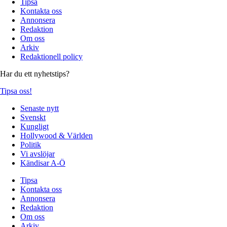
Tipsa
Kontakta oss
Annonsera
Redaktion
Om oss
Arkiv
Redaktionell policy
Har du ett nyhetstips?
Tipsa oss!
Senaste nytt
Svenskt
Kungligt
Hollywood & Världen
Politik
Vi avslöjar
Kändisar A-Ö
Tipsa
Kontakta oss
Annonsera
Redaktion
Om oss
Arkiv