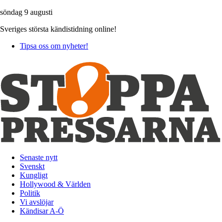
söndag 9 augusti
Sveriges största kändistidning online!
Tipsa oss om nyheter!
Senaste nytt
Svenskt
Kungligt
Hollywood & Världen
Politik
Vi avslöjar
Kändisar A-Ö