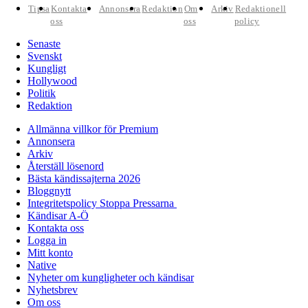
Tipsa
Kontakta
Annonsera
Redaktion
Om
Arkiv
Redaktionell
oss
oss
policy
Senaste
Svenskt
Kungligt
Hollywood
Politik
Redaktion
Allmänna villkor för Premium
Annonsera
Arkiv
Återställ lösenord
Bästa kändissajterna 2026
Bloggnytt
Integritetspolicy Stoppa Pressarna
Kändisar A-Ö
Kontakta oss
Logga in
Mitt konto
Native
Nyheter om kungligheter och kändisar
Nyhetsbrev
Om oss