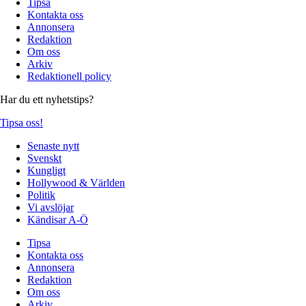
Tipsa
Kontakta oss
Annonsera
Redaktion
Om oss
Arkiv
Redaktionell policy
Har du ett nyhetstips?
Tipsa oss!
Senaste nytt
Svenskt
Kungligt
Hollywood & Världen
Politik
Vi avslöjar
Kändisar A-Ö
Tipsa
Kontakta oss
Annonsera
Redaktion
Om oss
Arkiv