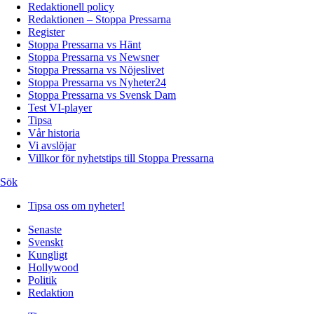
Redaktionell policy
Redaktionen – Stoppa Pressarna
Register
Stoppa Pressarna vs Hänt
Stoppa Pressarna vs Newsner
Stoppa Pressarna vs Nöjeslivet
Stoppa Pressarna vs Nyheter24
Stoppa Pressarna vs Svensk Dam
Test VI-player
Tipsa
Vår historia
Vi avslöjar
Villkor för nyhetstips till Stoppa Pressarna
Sök
Tipsa oss om nyheter!
Senaste
Svenskt
Kungligt
Hollywood
Politik
Redaktion