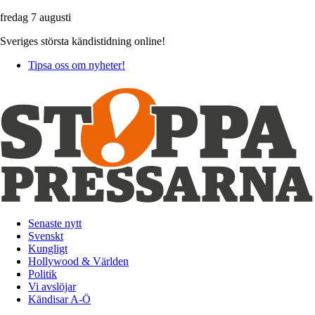
fredag 7 augusti
Sveriges största kändistidning online!
Tipsa oss om nyheter!
Senaste nytt
Svenskt
Kungligt
Hollywood & Världen
Politik
Vi avslöjar
Kändisar A-Ö