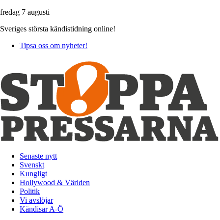
fredag 7 augusti
Sveriges största kändistidning online!
Tipsa oss om nyheter!
Senaste nytt
Svenskt
Kungligt
Hollywood & Världen
Politik
Vi avslöjar
Kändisar A-Ö