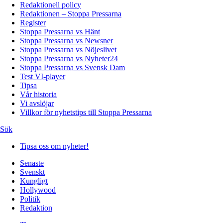
Redaktionell policy
Redaktionen – Stoppa Pressarna
Register
Stoppa Pressarna vs Hänt
Stoppa Pressarna vs Newsner
Stoppa Pressarna vs Nöjeslivet
Stoppa Pressarna vs Nyheter24
Stoppa Pressarna vs Svensk Dam
Test VI-player
Tipsa
Vår historia
Vi avslöjar
Villkor för nyhetstips till Stoppa Pressarna
Sök
Tipsa oss om nyheter!
Senaste
Svenskt
Kungligt
Hollywood
Politik
Redaktion