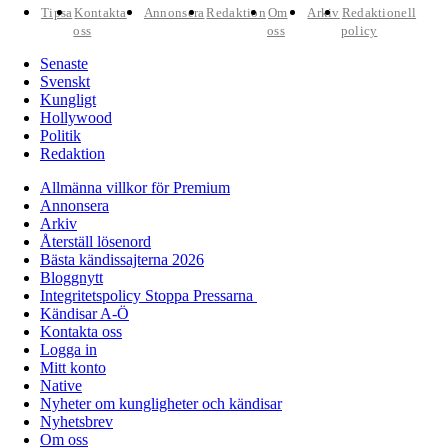
Tipsa
Kontakta
Annonsera
Redaktion
Om
Arkiv
Redaktionell
oss
oss
policy
Senaste
Svenskt
Kungligt
Hollywood
Politik
Redaktion
Allmänna villkor för Premium
Annonsera
Arkiv
Återställ lösenord
Bästa kändissajterna 2026
Bloggnytt
Integritetspolicy Stoppa Pressarna
Kändisar A-Ö
Kontakta oss
Logga in
Mitt konto
Native
Nyheter om kungligheter och kändisar
Nyhetsbrev
Om oss