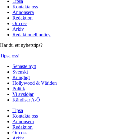
Tipsa
Kontakta oss
Annonsera
Redaktion
Om oss
Arkiv
Redaktionell policy
Har du ett nyhetstips?
Tipsa oss!
Senaste nytt
Svenskt
Kungligt
Hollywood & Världen
Politik
Vi avslöjar
Kändisar A-Ö
Tipsa
Kontakta oss
Annonsera
Redaktion
Om oss
Arkiv