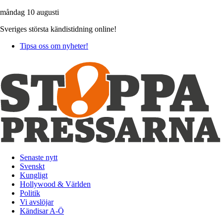
måndag 10 augusti
Sveriges största kändistidning online!
Tipsa oss om nyheter!
Senaste nytt
Svenskt
Kungligt
Hollywood & Världen
Politik
Vi avslöjar
Kändisar A-Ö