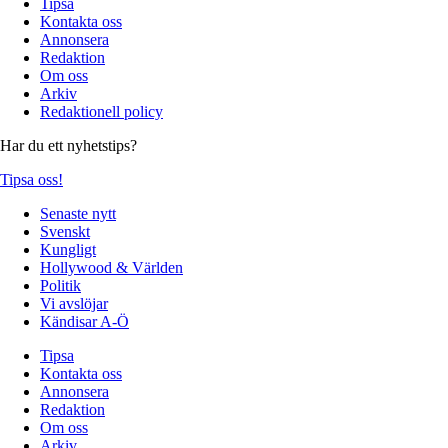
Tipsa
Kontakta oss
Annonsera
Redaktion
Om oss
Arkiv
Redaktionell policy
Har du ett nyhetstips?
Tipsa oss!
Senaste nytt
Svenskt
Kungligt
Hollywood & Världen
Politik
Vi avslöjar
Kändisar A-Ö
Tipsa
Kontakta oss
Annonsera
Redaktion
Om oss
Arkiv