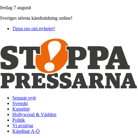
fredag 7 augusti
Sveriges största kändistidning online!
Tipsa oss om nyheter!
Senaste nytt
Svenskt
Kungligt
Hollywood & Världen
Politik
Vi avslöjar
Kändisar A-Ö