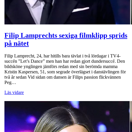
Filip Lamprechts sexiga filmklipp sprids
på nätet
Filip Lamprecht, 24, har hitills bara tävlat i två lördagar i TV4-
succén ”Let’s Dance” men han har redan gjort dundersuccé. Den
bildsköne ynglingen jämförs redan med sin berömda mamma
Kristin Kaspersen, 51, som segrade överlägset i danstävlingen för
två år sedan Vid sidan om dansen är Filips passion flickvännen
Peg…
Läs vidare