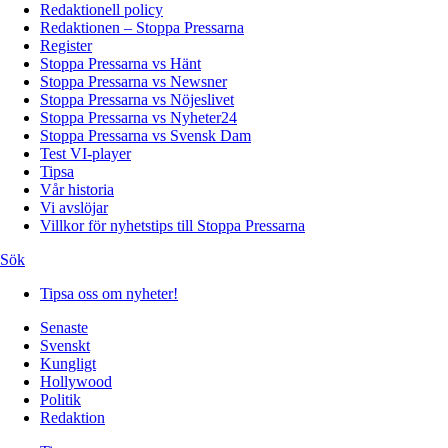
Redaktionell policy
Redaktionen – Stoppa Pressarna
Register
Stoppa Pressarna vs Hänt
Stoppa Pressarna vs Newsner
Stoppa Pressarna vs Nöjeslivet
Stoppa Pressarna vs Nyheter24
Stoppa Pressarna vs Svensk Dam
Test VI-player
Tipsa
Vår historia
Vi avslöjar
Villkor för nyhetstips till Stoppa Pressarna
Sök
Tipsa oss om nyheter!
Senaste
Svenskt
Kungligt
Hollywood
Politik
Redaktion