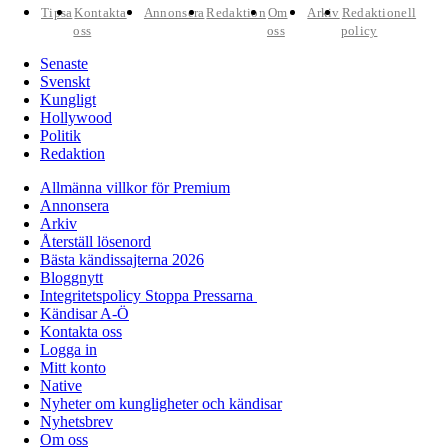
Tipsa
Kontakta
Annonsera
Redaktion
Om
Arkiv
Redaktionell
oss
oss
policy
Senaste
Svenskt
Kungligt
Hollywood
Politik
Redaktion
Allmänna villkor för Premium
Annonsera
Arkiv
Återställ lösenord
Bästa kändissajterna 2026
Bloggnytt
Integritetspolicy Stoppa Pressarna
Kändisar A-Ö
Kontakta oss
Logga in
Mitt konto
Native
Nyheter om kungligheter och kändisar
Nyhetsbrev
Om oss