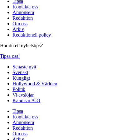
Tipsa
Kontakta oss
Annonsera
Redaktion
Om oss
Arkiv
Redaktionell policy
Har du ett nyhetstips?
Tipsa oss!
Senaste nytt
Svenskt
Kungligt
Hollywood & Världen
Politik
Vi avslöjar
Kändisar A-Ö
Tipsa
Kontakta oss
Annonsera
Redaktion
Om oss
Arkiv