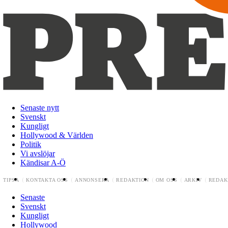
Senaste nytt
Svenskt
Kungligt
Hollywood & Världen
Politik
Vi avslöjar
Kändisar A-Ö
TIPSA
KONTAKTA OSS
ANNONSERA
REDAKTION
OM OSS
ARKIV
REDAK
Senaste
Svenskt
Kungligt
Hollywood