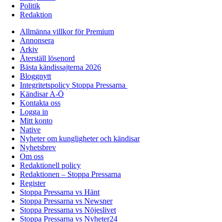
Politik
Redaktion
Allmänna villkor för Premium
Annonsera
Arkiv
Återställ lösenord
Bästa kändissajterna 2026
Bloggnytt
Integritetspolicy Stoppa Pressarna
Kändisar A-Ö
Kontakta oss
Logga in
Mitt konto
Native
Nyheter om kungligheter och kändisar
Nyhetsbrev
Om oss
Redaktionell policy
Redaktionen – Stoppa Pressarna
Register
Stoppa Pressarna vs Hänt
Stoppa Pressarna vs Newsner
Stoppa Pressarna vs Nöjeslivet
Stoppa Pressarna vs Nyheter24