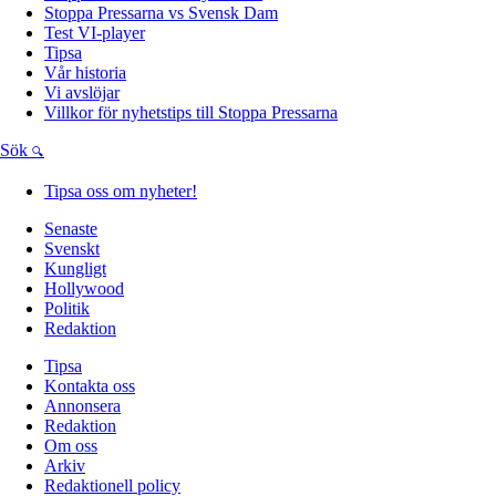
Stoppa Pressarna vs Svensk Dam
Test VI-player
Tipsa
Vår historia
Vi avslöjar
Villkor för nyhetstips till Stoppa Pressarna
Sök
Tipsa oss om nyheter!
Senaste
Svenskt
Kungligt
Hollywood
Politik
Redaktion
Tipsa
Kontakta oss
Annonsera
Redaktion
Om oss
Arkiv
Redaktionell policy