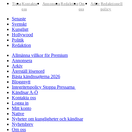
Tipsa
Kontakta
Annonsera
Redaktion
Om
Arkiv
Redaktionell
oss
oss
policy
Senaste
Svenskt
Kungligt
Hollywood
Politik
Redaktion
Allmänna villkor för Premium
Annonsera
Arkiv
Återställ lösenord
Bästa kändissajterna 2026
Bloggnytt
Integritetspolicy Stoppa Pressarna
Kändisar A-Ö
Kontakta oss
Logga in
Mitt konto
Native
Nyheter om kungligheter och kändisar
Nyhetsbrev
Om oss