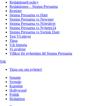
Redaktionell policy
Redaktionen – Stoppa Pressarna
Register
Stoppa Pressarna vs Hänt
Stoppa Pressarna vs Newsner
Stoppa Pressarna vs Nöjeslivet
Stoppa Pressarna vs Nyheter24
Stoppa Pressarna vs Svensk Dam
Test VI-player
Tipsa
Vår historia
Vi avslöjar
Villkor för nyhetstips till Stoppa Pressarna
Sök
Tipsa oss om nyheter!
Senaste
Svenskt
Kungligt
Hollywood
Politik
Redaktion