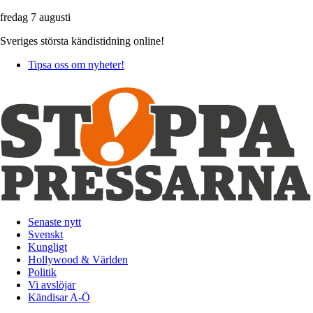
fredag 7 augusti
Sveriges största kändistidning online!
Tipsa oss om nyheter!
Senaste nytt
Svenskt
Kungligt
Hollywood & Världen
Politik
Vi avslöjar
Kändisar A-Ö