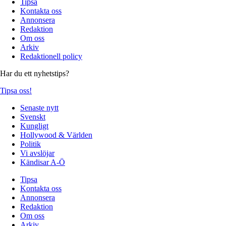
Tipsa
Kontakta oss
Annonsera
Redaktion
Om oss
Arkiv
Redaktionell policy
Har du ett nyhetstips?
Tipsa oss!
Senaste nytt
Svenskt
Kungligt
Hollywood & Världen
Politik
Vi avslöjar
Kändisar A-Ö
Tipsa
Kontakta oss
Annonsera
Redaktion
Om oss
Arkiv