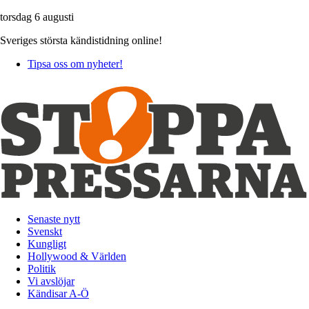
torsdag 6 augusti
Sveriges största kändistidning online!
Tipsa oss om nyheter!
Senaste nytt
Svenskt
Kungligt
Hollywood & Världen
Politik
Vi avslöjar
Kändisar A-Ö