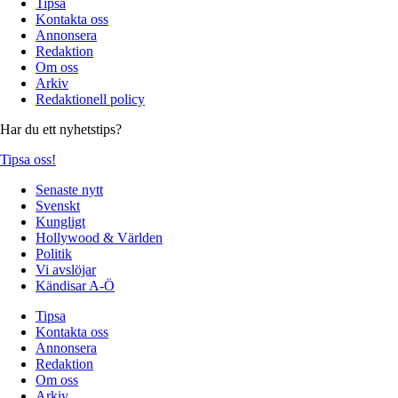
Tipsa
Kontakta oss
Annonsera
Redaktion
Om oss
Arkiv
Redaktionell policy
Har du ett nyhetstips?
Tipsa oss!
Senaste nytt
Svenskt
Kungligt
Hollywood & Världen
Politik
Vi avslöjar
Kändisar A-Ö
Tipsa
Kontakta oss
Annonsera
Redaktion
Om oss
Arkiv