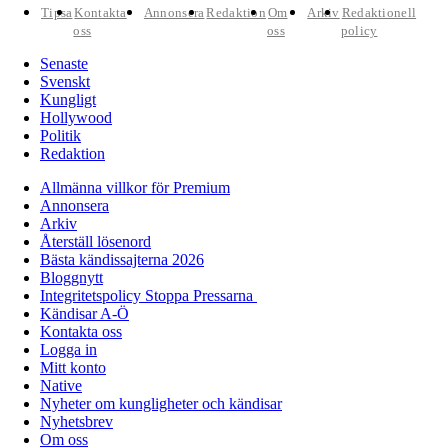
Tipsa
Kontakta
Annonsera
Redaktion
Om
Arkiv
Redaktionell
oss
oss
policy
Senaste
Svenskt
Kungligt
Hollywood
Politik
Redaktion
Allmänna villkor för Premium
Annonsera
Arkiv
Återställ lösenord
Bästa kändissajterna 2026
Bloggnytt
Integritetspolicy Stoppa Pressarna
Kändisar A-Ö
Kontakta oss
Logga in
Mitt konto
Native
Nyheter om kungligheter och kändisar
Nyhetsbrev
Om oss