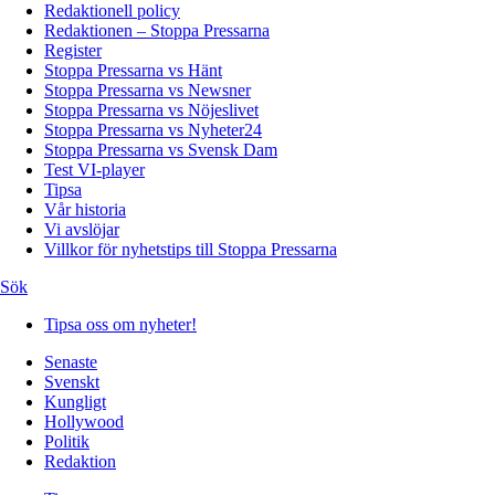
Redaktionell policy
Redaktionen – Stoppa Pressarna
Register
Stoppa Pressarna vs Hänt
Stoppa Pressarna vs Newsner
Stoppa Pressarna vs Nöjeslivet
Stoppa Pressarna vs Nyheter24
Stoppa Pressarna vs Svensk Dam
Test VI-player
Tipsa
Vår historia
Vi avslöjar
Villkor för nyhetstips till Stoppa Pressarna
Sök
Tipsa oss om nyheter!
Senaste
Svenskt
Kungligt
Hollywood
Politik
Redaktion