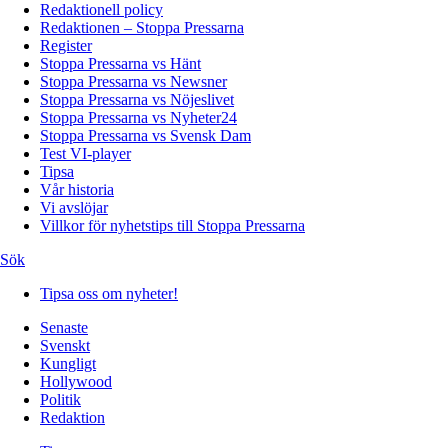
Redaktionell policy
Redaktionen – Stoppa Pressarna
Register
Stoppa Pressarna vs Hänt
Stoppa Pressarna vs Newsner
Stoppa Pressarna vs Nöjeslivet
Stoppa Pressarna vs Nyheter24
Stoppa Pressarna vs Svensk Dam
Test VI-player
Tipsa
Vår historia
Vi avslöjar
Villkor för nyhetstips till Stoppa Pressarna
Sök
Tipsa oss om nyheter!
Senaste
Svenskt
Kungligt
Hollywood
Politik
Redaktion