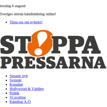
torsdag 6 augusti
Sveriges största kändistidning online!
Tipsa oss om nyheter!
Senaste nytt
Svenskt
Kungligt
Hollywood & Världen
Politik
Vi avslöjar
Kändisar A-Ö