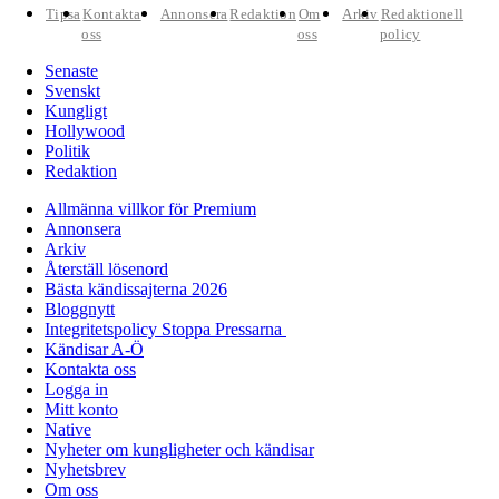
Tipsa
Kontakta
Annonsera
Redaktion
Om
Arkiv
Redaktionell
oss
oss
policy
Senaste
Svenskt
Kungligt
Hollywood
Politik
Redaktion
Allmänna villkor för Premium
Annonsera
Arkiv
Återställ lösenord
Bästa kändissajterna 2026
Bloggnytt
Integritetspolicy Stoppa Pressarna
Kändisar A-Ö
Kontakta oss
Logga in
Mitt konto
Native
Nyheter om kungligheter och kändisar
Nyhetsbrev
Om oss