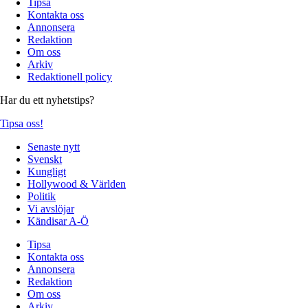
Tipsa
Kontakta oss
Annonsera
Redaktion
Om oss
Arkiv
Redaktionell policy
Har du ett nyhetstips?
Tipsa oss!
Senaste nytt
Svenskt
Kungligt
Hollywood & Världen
Politik
Vi avslöjar
Kändisar A-Ö
Tipsa
Kontakta oss
Annonsera
Redaktion
Om oss
Arkiv