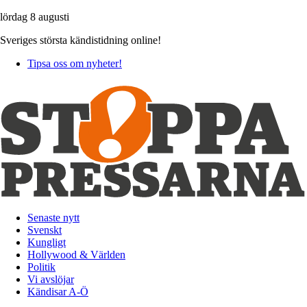
lördag 8 augusti
Sveriges största kändistidning online!
Tipsa oss om nyheter!
Senaste nytt
Svenskt
Kungligt
Hollywood & Världen
Politik
Vi avslöjar
Kändisar A-Ö