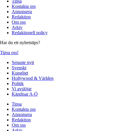
Tipsa
Kontakta oss
Annonsera
Redaktion
Om oss
Arkiv
Redaktionell policy
Har du ett nyhetstips?
Tipsa oss!
Senaste nytt
Svenskt
Kungligt
Hollywood & Världen
Politik
Vi avslöjar
Kändisar A-Ö
Tipsa
Kontakta oss
Annonsera
Redaktion
Om oss
Arkiv