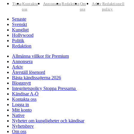
Tipsa
Kontakta
Annonsera
Redaktion
Om
Arkiv
Redaktionell
oss
oss
policy
Senaste
Svenskt
Kungligt
Hollywood
Politik
Redaktion
Allmänna villkor för Premium
Annonsera
Arkiv
Återställ lösenord
Bästa kändissajterna 2026
Bloggnytt
Integritetspolicy Stoppa Pressarna
Kändisar A-Ö
Kontakta oss
Logga in
Mitt konto
Native
Nyheter om kungligheter och kändisar
Nyhetsbrev
Om oss