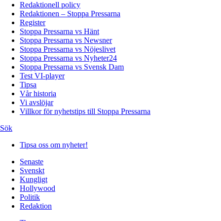
Redaktionell policy
Redaktionen – Stoppa Pressarna
Register
Stoppa Pressarna vs Hänt
Stoppa Pressarna vs Newsner
Stoppa Pressarna vs Nöjeslivet
Stoppa Pressarna vs Nyheter24
Stoppa Pressarna vs Svensk Dam
Test VI-player
Tipsa
Vår historia
Vi avslöjar
Villkor för nyhetstips till Stoppa Pressarna
Sök
Tipsa oss om nyheter!
Senaste
Svenskt
Kungligt
Hollywood
Politik
Redaktion