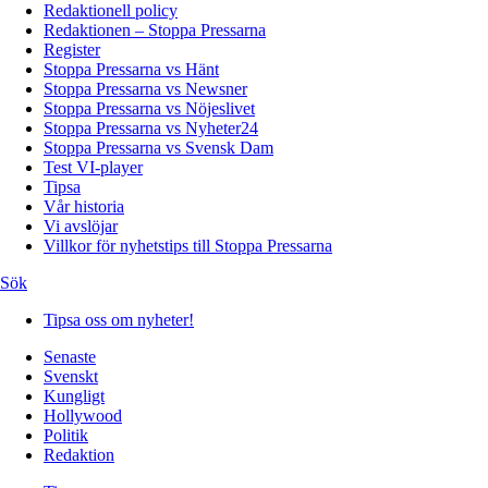
Redaktionell policy
Redaktionen – Stoppa Pressarna
Register
Stoppa Pressarna vs Hänt
Stoppa Pressarna vs Newsner
Stoppa Pressarna vs Nöjeslivet
Stoppa Pressarna vs Nyheter24
Stoppa Pressarna vs Svensk Dam
Test VI-player
Tipsa
Vår historia
Vi avslöjar
Villkor för nyhetstips till Stoppa Pressarna
Sök
Tipsa oss om nyheter!
Senaste
Svenskt
Kungligt
Hollywood
Politik
Redaktion