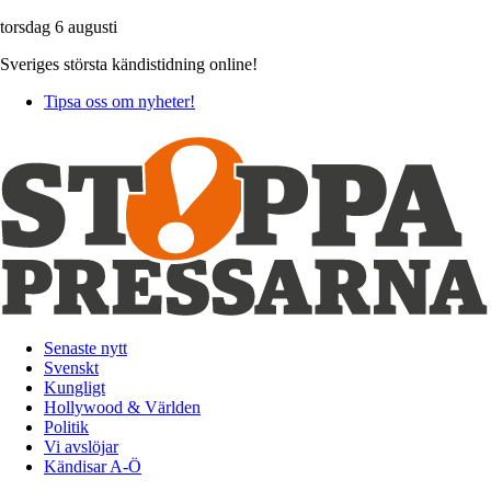
torsdag 6 augusti
Sveriges största kändistidning online!
Tipsa oss om nyheter!
Senaste nytt
Svenskt
Kungligt
Hollywood & Världen
Politik
Vi avslöjar
Kändisar A-Ö