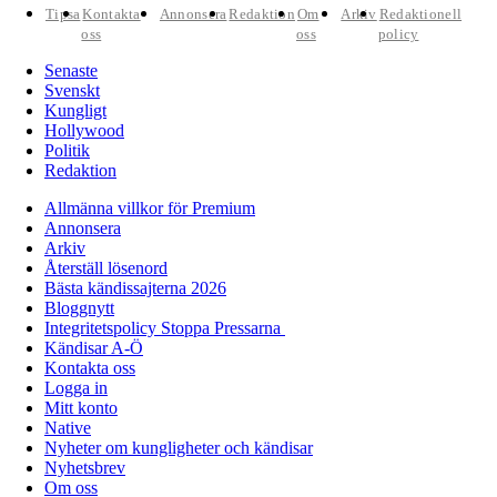
Tipsa
Kontakta
Annonsera
Redaktion
Om
Arkiv
Redaktionell
oss
oss
policy
Senaste
Svenskt
Kungligt
Hollywood
Politik
Redaktion
Allmänna villkor för Premium
Annonsera
Arkiv
Återställ lösenord
Bästa kändissajterna 2026
Bloggnytt
Integritetspolicy Stoppa Pressarna
Kändisar A-Ö
Kontakta oss
Logga in
Mitt konto
Native
Nyheter om kungligheter och kändisar
Nyhetsbrev
Om oss