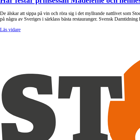
Här festar prinsessan Madeleine och henne
De älskar att sippa på vin och röra sig i det myllrande nattlivet som St
på några av Sveriges i särklass bästa restauranger. Svensk Damtidning 
Läs vidare