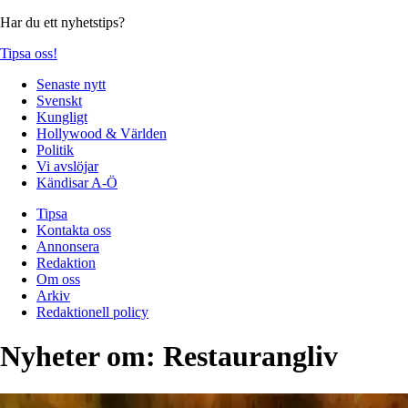
Har du ett nyhetstips?
Tipsa oss!
Senaste nytt
Svenskt
Kungligt
Hollywood & Världen
Politik
Vi avslöjar
Kändisar A-Ö
Tipsa
Kontakta oss
Annonsera
Redaktion
Om oss
Arkiv
Redaktionell policy
Nyheter om:
Restaurangliv