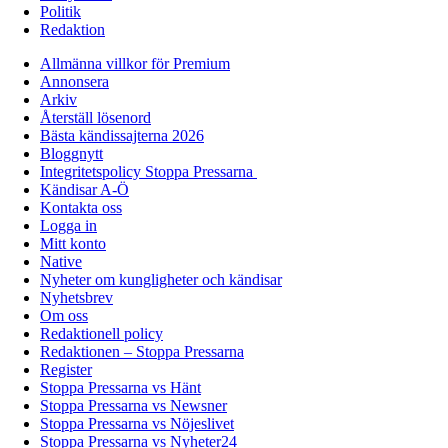
Politik
Redaktion
Allmänna villkor för Premium
Annonsera
Arkiv
Återställ lösenord
Bästa kändissajterna 2026
Bloggnytt
Integritetspolicy Stoppa Pressarna
Kändisar A-Ö
Kontakta oss
Logga in
Mitt konto
Native
Nyheter om kungligheter och kändisar
Nyhetsbrev
Om oss
Redaktionell policy
Redaktionen – Stoppa Pressarna
Register
Stoppa Pressarna vs Hänt
Stoppa Pressarna vs Newsner
Stoppa Pressarna vs Nöjeslivet
Stoppa Pressarna vs Nyheter24