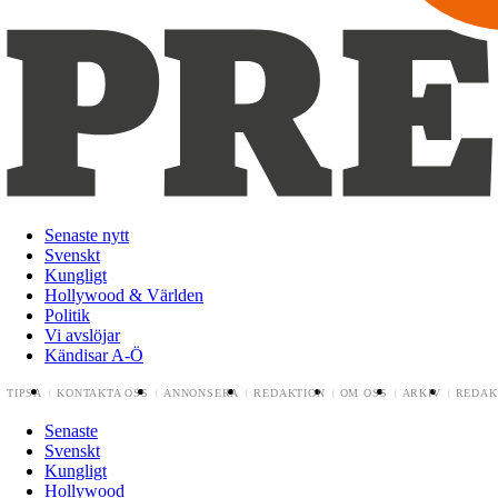
Senaste nytt
Svenskt
Kungligt
Hollywood & Världen
Politik
Vi avslöjar
Kändisar A-Ö
TIPSA
KONTAKTA OSS
ANNONSERA
REDAKTION
OM OSS
ARKIV
REDAK
Senaste
Svenskt
Kungligt
Hollywood