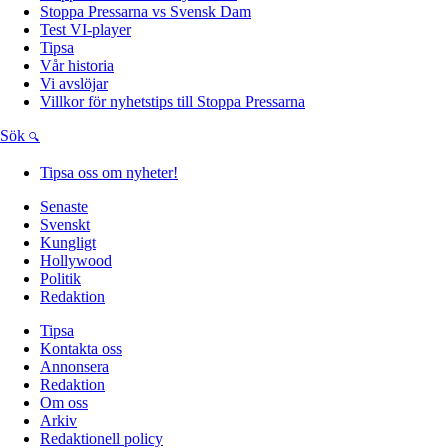
Stoppa Pressarna vs Svensk Dam
Test VI-player
Tipsa
Vår historia
Vi avslöjar
Villkor för nyhetstips till Stoppa Pressarna
Sök
Tipsa oss om nyheter!
Senaste
Svenskt
Kungligt
Hollywood
Politik
Redaktion
Tipsa
Kontakta oss
Annonsera
Redaktion
Om oss
Arkiv
Redaktionell policy