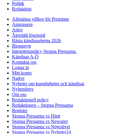
Politik
Redaktion
Allmänna villkor för Premium
Annonsera
Arkiv
Återställ lösenord
Bästa kändissajterna 2026
Bloggnytt
Integritetspolicy Stoppa Pressarna
Kändisar A-Ö
Kontakta oss
Logga in
Mitt konto
Native
Nyheter om kungligheter och kändisar
Nyhetsbrev
Om oss
Redaktionell policy
Redaktionen – Stoppa Pressarna
Register
Stoppa Pressarna vs Hänt
Stoppa Pressarna vs Newsner
Stoppa Pressarna vs Nöjeslivet
Stoppa Pressarna vs Nyheter24