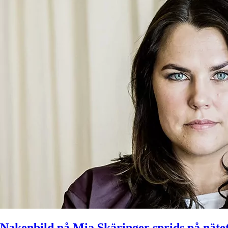
Nakenbild på Mia Skäringer sprids på näte