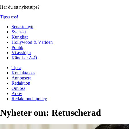
Har du ett nyhetstips?
Tipsa oss!
Senaste nytt
Svenskt
Kungligt
Hollywood & Världen
Politik
Vi avslöjar
Kändisar A-Ö
Tipsa
Kontakta oss
Annonsera
Redaktion
Om oss
Arkiv
Redaktionell policy
Nyheter om:
Retuscherad