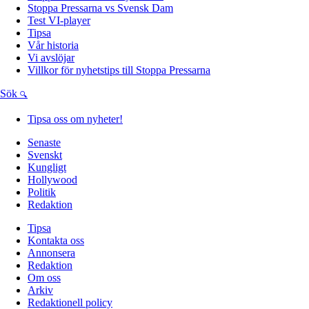
Stoppa Pressarna vs Svensk Dam
Test VI-player
Tipsa
Vår historia
Vi avslöjar
Villkor för nyhetstips till Stoppa Pressarna
Sök
Tipsa oss om nyheter!
Senaste
Svenskt
Kungligt
Hollywood
Politik
Redaktion
Tipsa
Kontakta oss
Annonsera
Redaktion
Om oss
Arkiv
Redaktionell policy