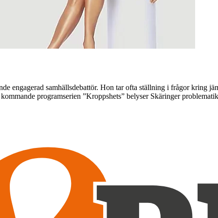
e engagerad samhällsdebattör. Hon tar ofta ställning i frågor kring jä
r. I kommande programserien ”Kroppshets” belyser Skäringer problemati