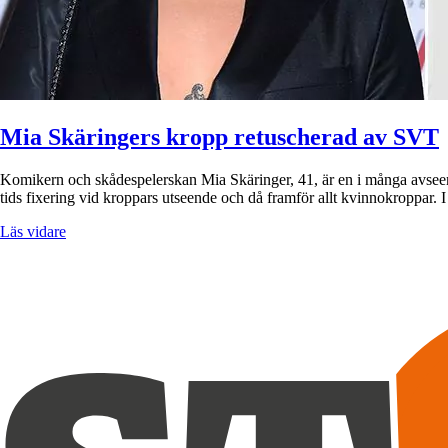
Mia Skäringers kropp retuscherad av SVT
Komikern och skådespelerskan Mia Skäringer, 41, är en i många avseend
tids fixering vid kroppars utseende och då framför allt kvinnokroppa
Läs vidare