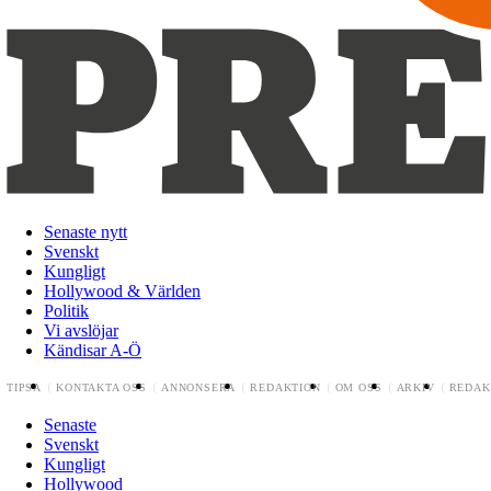
Senaste nytt
Svenskt
Kungligt
Hollywood & Världen
Politik
Vi avslöjar
Kändisar A-Ö
TIPSA
KONTAKTA OSS
ANNONSERA
REDAKTION
OM OSS
ARKIV
REDAK
Senaste
Svenskt
Kungligt
Hollywood