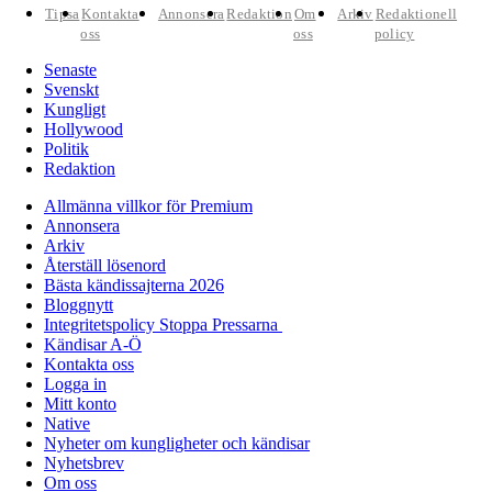
Tipsa
Kontakta
Annonsera
Redaktion
Om
Arkiv
Redaktionell
oss
oss
policy
Senaste
Svenskt
Kungligt
Hollywood
Politik
Redaktion
Allmänna villkor för Premium
Annonsera
Arkiv
Återställ lösenord
Bästa kändissajterna 2026
Bloggnytt
Integritetspolicy Stoppa Pressarna
Kändisar A-Ö
Kontakta oss
Logga in
Mitt konto
Native
Nyheter om kungligheter och kändisar
Nyhetsbrev
Om oss