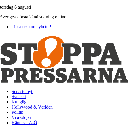
torsdag 6 augusti
Sveriges största kändistidning online!
Tipsa oss om nyheter!
Senaste nytt
Svenskt
Kungligt
Hollywood & Världen
Politik
Vi avslöjar
Kändisar A-Ö