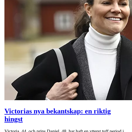
Victorias nya bekantskap: en riktig
hingst
Victoria, 44, och prins Daniel, 48, har haft en ytterst tuff period i