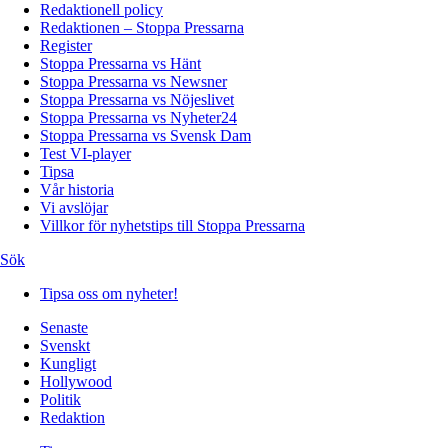
Redaktionell policy
Redaktionen – Stoppa Pressarna
Register
Stoppa Pressarna vs Hänt
Stoppa Pressarna vs Newsner
Stoppa Pressarna vs Nöjeslivet
Stoppa Pressarna vs Nyheter24
Stoppa Pressarna vs Svensk Dam
Test VI-player
Tipsa
Vår historia
Vi avslöjar
Villkor för nyhetstips till Stoppa Pressarna
Sök
Tipsa oss om nyheter!
Senaste
Svenskt
Kungligt
Hollywood
Politik
Redaktion