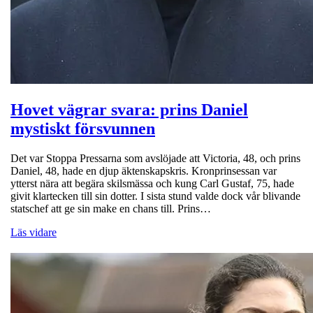
Hovet vägrar svara: prins Daniel
mystiskt försvunnen
Det var Stoppa Pressarna som avslöjade att Victoria, 48, och prins
Daniel, 48, hade en djup äktenskapskris. Kronprinsessan var
ytterst nära att begära skilsmässa och kung Carl Gustaf, 75, hade
givit klartecken till sin dotter. I sista stund valde dock vår blivande
statschef att ge sin make en chans till. Prins…
Läs vidare