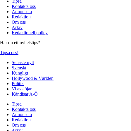
Tipsa
Kontakta oss
Annonsera
Redaktion
Om oss
Arkiv
Redaktionell policy
Har du ett nyhetstips?
Tipsa oss!
Senaste nytt
Svenskt
Kungligt
Hollywood & Världen
Politik
Vi avslöjar
Kändisar A-Ö
Tipsa
Kontakta oss
Annonsera
Redaktion
Om oss
Arkiv