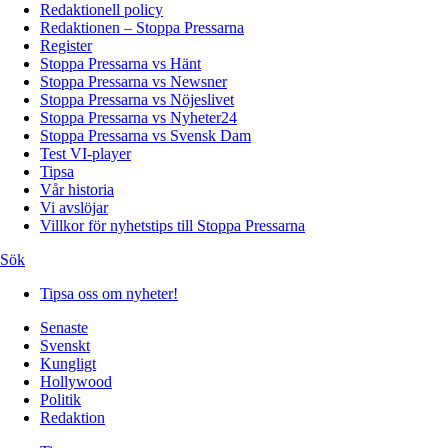
Redaktionell policy
Redaktionen – Stoppa Pressarna
Register
Stoppa Pressarna vs Hänt
Stoppa Pressarna vs Newsner
Stoppa Pressarna vs Nöjeslivet
Stoppa Pressarna vs Nyheter24
Stoppa Pressarna vs Svensk Dam
Test VI-player
Tipsa
Vår historia
Vi avslöjar
Villkor för nyhetstips till Stoppa Pressarna
Sök
Tipsa oss om nyheter!
Senaste
Svenskt
Kungligt
Hollywood
Politik
Redaktion