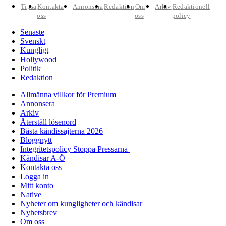
Tipsa
Kontakta
Annonsera
Redaktion
Om
Arkiv
Redaktionell
oss
oss
policy
Senaste
Svenskt
Kungligt
Hollywood
Politik
Redaktion
Allmänna villkor för Premium
Annonsera
Arkiv
Återställ lösenord
Bästa kändissajterna 2026
Bloggnytt
Integritetspolicy Stoppa Pressarna
Kändisar A-Ö
Kontakta oss
Logga in
Mitt konto
Native
Nyheter om kungligheter och kändisar
Nyhetsbrev
Om oss