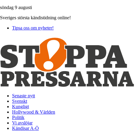
söndag 9 augusti
Sveriges största kändistidning online!
Tipsa oss om nyheter!
Senaste nytt
Svenskt
Kungligt
Hollywood & Världen
Politik
Vi avslöjar
Kändisar A-Ö