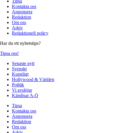
Tipsa
Kontakta oss
Annonsera
Redaktion
Om oss
Arkiv
Redaktionell policy
Har du ett nyhetstips?
Tipsa oss!
Senaste nytt
Svenskt
Kungligt
Hollywood & Världen
Politik
Vi avslöjar
Kändisar A-Ö
Tipsa
Kontakta oss
Annonsera
Redaktion
Om oss
Arkiv