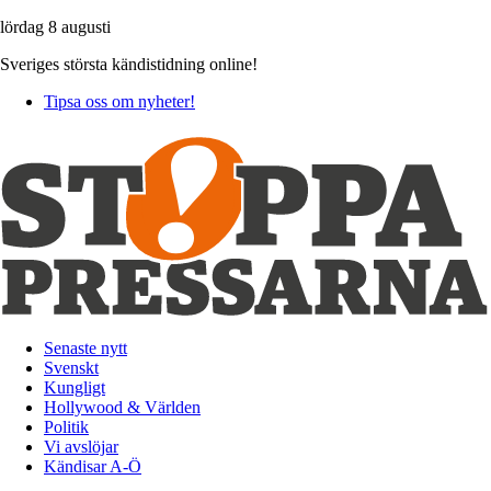
lördag 8 augusti
Sveriges största kändistidning online!
Tipsa oss om nyheter!
Senaste nytt
Svenskt
Kungligt
Hollywood & Världen
Politik
Vi avslöjar
Kändisar A-Ö