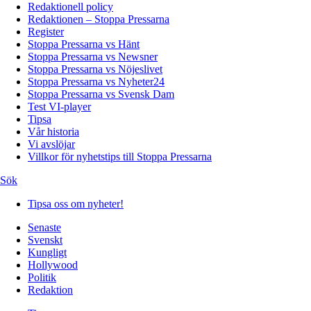
Redaktionell policy
Redaktionen – Stoppa Pressarna
Register
Stoppa Pressarna vs Hänt
Stoppa Pressarna vs Newsner
Stoppa Pressarna vs Nöjeslivet
Stoppa Pressarna vs Nyheter24
Stoppa Pressarna vs Svensk Dam
Test VI-player
Tipsa
Vår historia
Vi avslöjar
Villkor för nyhetstips till Stoppa Pressarna
Sök
Tipsa oss om nyheter!
Senaste
Svenskt
Kungligt
Hollywood
Politik
Redaktion