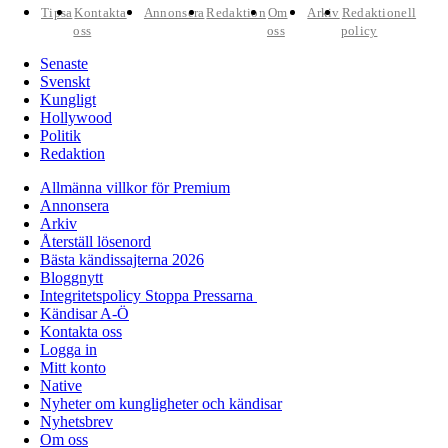
Tipsa
Kontakta
Annonsera
Redaktion
Om
Arkiv
Redaktionell
oss
oss
policy
Senaste
Svenskt
Kungligt
Hollywood
Politik
Redaktion
Allmänna villkor för Premium
Annonsera
Arkiv
Återställ lösenord
Bästa kändissajterna 2026
Bloggnytt
Integritetspolicy Stoppa Pressarna
Kändisar A-Ö
Kontakta oss
Logga in
Mitt konto
Native
Nyheter om kungligheter och kändisar
Nyhetsbrev
Om oss