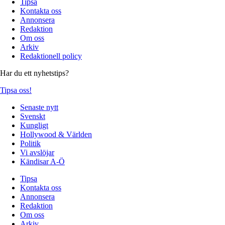
Tipsa
Kontakta oss
Annonsera
Redaktion
Om oss
Arkiv
Redaktionell policy
Har du ett nyhetstips?
Tipsa oss!
Senaste nytt
Svenskt
Kungligt
Hollywood & Världen
Politik
Vi avslöjar
Kändisar A-Ö
Tipsa
Kontakta oss
Annonsera
Redaktion
Om oss
Arkiv