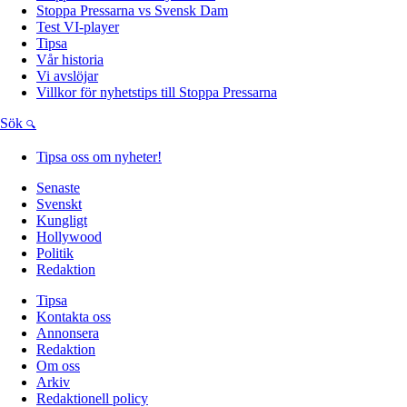
Stoppa Pressarna vs Svensk Dam
Test VI-player
Tipsa
Vår historia
Vi avslöjar
Villkor för nyhetstips till Stoppa Pressarna
Sök
Tipsa oss om nyheter!
Senaste
Svenskt
Kungligt
Hollywood
Politik
Redaktion
Tipsa
Kontakta oss
Annonsera
Redaktion
Om oss
Arkiv
Redaktionell policy