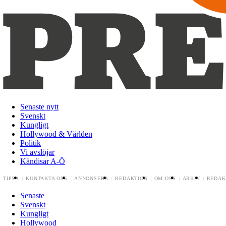
Senaste nytt
Svenskt
Kungligt
Hollywood & Världen
Politik
Vi avslöjar
Kändisar A-Ö
TIPSA
KONTAKTA OSS
ANNONSERA
REDAKTION
OM OSS
ARKIV
REDAK
Senaste
Svenskt
Kungligt
Hollywood