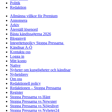
Politik
Redaktion
Allmänna villkor för Premium
Annonsera
Arkiv
Återställ lösenord
Bästa kändissajterna 2026
Bloggnytt
Integritetspolicy Stoppa Pressarna
Kändisar A-Ö
Kontakta oss
Logga in
Mitt konto
Native
Nyheter om kungligheter och kändisar
Nyhetsbrev
Om oss
Redaktionell policy
Redaktionen – Stoppa Pressarna
Register
Stoppa Pressarna vs Hänt
Stoppa Pressarna vs Newsner
Stoppa Pressarna vs Nöjeslivet
Stoppa Pressarna vs Nyheter24