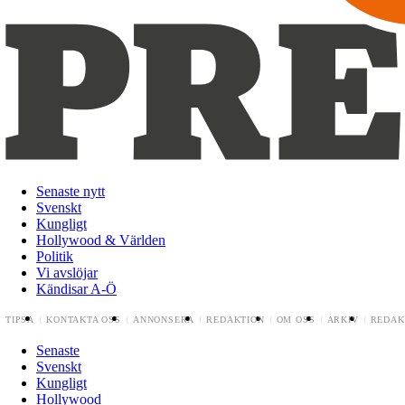
Senaste nytt
Svenskt
Kungligt
Hollywood & Världen
Politik
Vi avslöjar
Kändisar A-Ö
TIPSA
KONTAKTA OSS
ANNONSERA
REDAKTION
OM OSS
ARKIV
REDAK
Senaste
Svenskt
Kungligt
Hollywood