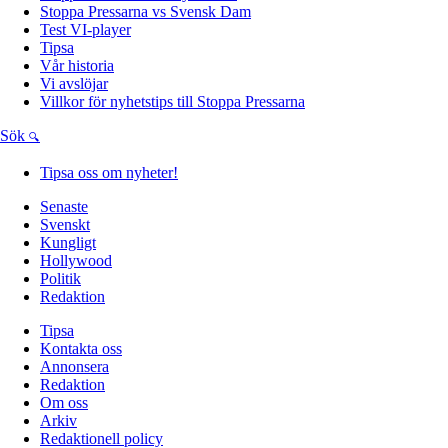
Stoppa Pressarna vs Svensk Dam
Test VI-player
Tipsa
Vår historia
Vi avslöjar
Villkor för nyhetstips till Stoppa Pressarna
Sök
Tipsa oss om nyheter!
Senaste
Svenskt
Kungligt
Hollywood
Politik
Redaktion
Tipsa
Kontakta oss
Annonsera
Redaktion
Om oss
Arkiv
Redaktionell policy