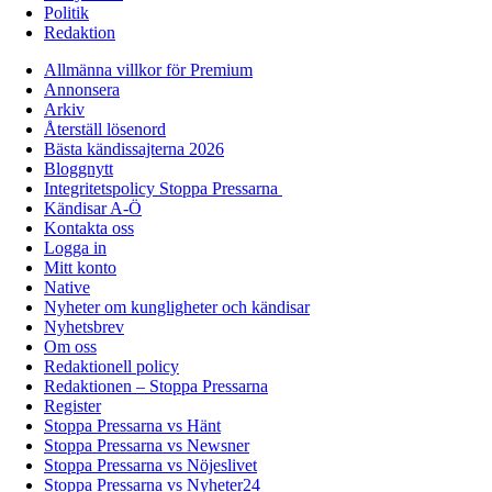
Politik
Redaktion
Allmänna villkor för Premium
Annonsera
Arkiv
Återställ lösenord
Bästa kändissajterna 2026
Bloggnytt
Integritetspolicy Stoppa Pressarna
Kändisar A-Ö
Kontakta oss
Logga in
Mitt konto
Native
Nyheter om kungligheter och kändisar
Nyhetsbrev
Om oss
Redaktionell policy
Redaktionen – Stoppa Pressarna
Register
Stoppa Pressarna vs Hänt
Stoppa Pressarna vs Newsner
Stoppa Pressarna vs Nöjeslivet
Stoppa Pressarna vs Nyheter24