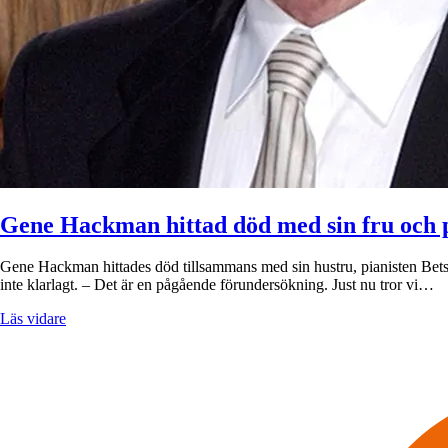
Gene Hackman hittad död med sin fru och 
Gene Hackman hittades död tillsammans med sin hustru, pianisten Bets
inte klarlagt. – Det är en pågående förundersökning. Just nu tror vi…
Läs vidare