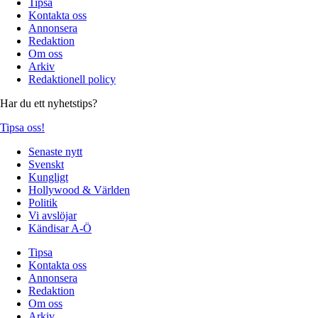
Tipsa
Kontakta oss
Annonsera
Redaktion
Om oss
Arkiv
Redaktionell policy
Har du ett nyhetstips?
Tipsa oss!
Senaste nytt
Svenskt
Kungligt
Hollywood & Världen
Politik
Vi avslöjar
Kändisar A-Ö
Tipsa
Kontakta oss
Annonsera
Redaktion
Om oss
Arkiv