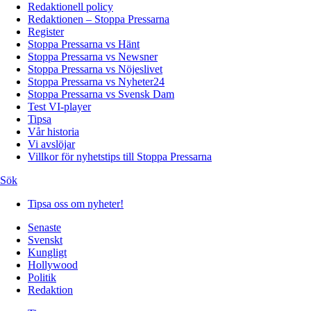
Redaktionell policy
Redaktionen – Stoppa Pressarna
Register
Stoppa Pressarna vs Hänt
Stoppa Pressarna vs Newsner
Stoppa Pressarna vs Nöjeslivet
Stoppa Pressarna vs Nyheter24
Stoppa Pressarna vs Svensk Dam
Test VI-player
Tipsa
Vår historia
Vi avslöjar
Villkor för nyhetstips till Stoppa Pressarna
Sök
Tipsa oss om nyheter!
Senaste
Svenskt
Kungligt
Hollywood
Politik
Redaktion