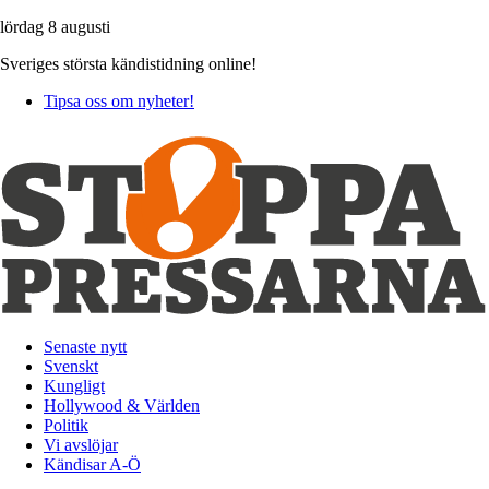
lördag 8 augusti
Sveriges största kändistidning online!
Tipsa oss om nyheter!
Senaste nytt
Svenskt
Kungligt
Hollywood & Världen
Politik
Vi avslöjar
Kändisar A-Ö