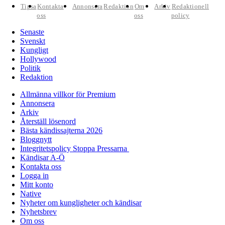
Tipsa
Kontakta
Annonsera
Redaktion
Om
Arkiv
Redaktionell
oss
oss
policy
Senaste
Svenskt
Kungligt
Hollywood
Politik
Redaktion
Allmänna villkor för Premium
Annonsera
Arkiv
Återställ lösenord
Bästa kändissajterna 2026
Bloggnytt
Integritetspolicy Stoppa Pressarna
Kändisar A-Ö
Kontakta oss
Logga in
Mitt konto
Native
Nyheter om kungligheter och kändisar
Nyhetsbrev
Om oss