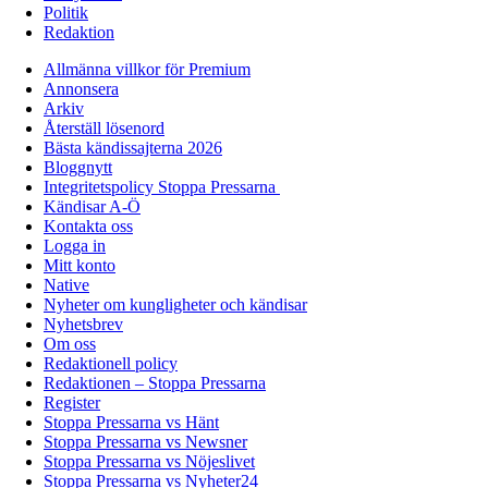
Politik
Redaktion
Allmänna villkor för Premium
Annonsera
Arkiv
Återställ lösenord
Bästa kändissajterna 2026
Bloggnytt
Integritetspolicy Stoppa Pressarna
Kändisar A-Ö
Kontakta oss
Logga in
Mitt konto
Native
Nyheter om kungligheter och kändisar
Nyhetsbrev
Om oss
Redaktionell policy
Redaktionen – Stoppa Pressarna
Register
Stoppa Pressarna vs Hänt
Stoppa Pressarna vs Newsner
Stoppa Pressarna vs Nöjeslivet
Stoppa Pressarna vs Nyheter24