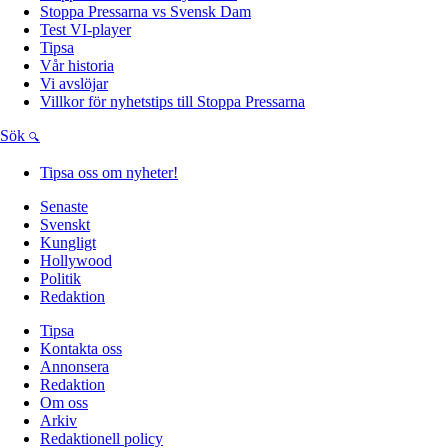
Stoppa Pressarna vs Svensk Dam
Test VI-player
Tipsa
Vår historia
Vi avslöjar
Villkor för nyhetstips till Stoppa Pressarna
Sök
Tipsa oss om nyheter!
Senaste
Svenskt
Kungligt
Hollywood
Politik
Redaktion
Tipsa
Kontakta oss
Annonsera
Redaktion
Om oss
Arkiv
Redaktionell policy