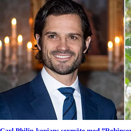
Carl Philip-kopians sexmöte med ”Robinso