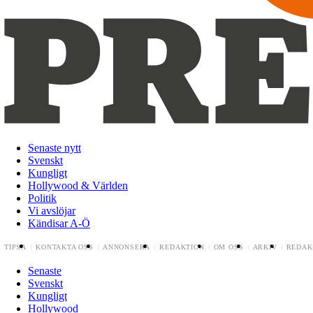
Senaste nytt
Svenskt
Kungligt
Hollywood & Världen
Politik
Vi avslöjar
Kändisar A-Ö
TIPSA
KONTAKTA OSS
ANNONSERA
REDAKTION
OM OSS
ARKIV
REDAK
Senaste
Svenskt
Kungligt
Hollywood