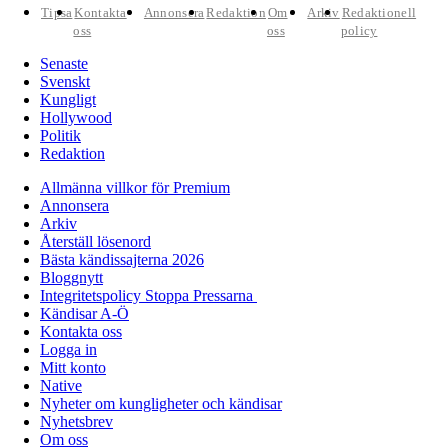
Tipsa
Kontakta
Annonsera
Redaktion
Om
Arkiv
Redaktionell
oss
oss
policy
Senaste
Svenskt
Kungligt
Hollywood
Politik
Redaktion
Allmänna villkor för Premium
Annonsera
Arkiv
Återställ lösenord
Bästa kändissajterna 2026
Bloggnytt
Integritetspolicy Stoppa Pressarna
Kändisar A-Ö
Kontakta oss
Logga in
Mitt konto
Native
Nyheter om kungligheter och kändisar
Nyhetsbrev
Om oss