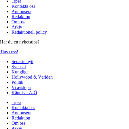
Tipsa
Kontakta oss
Annonsera
Redaktion
Om oss
Arkiv
Redaktionell policy
Har du ett nyhetstips?
Tipsa oss!
Senaste nytt
Svenskt
Kungligt
Hollywood & Världen
Politik
Vi avslöjar
Kändisar A-Ö
Tipsa
Kontakta oss
Annonsera
Redaktion
Om oss
Arkiv