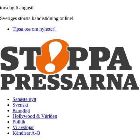
torsdag 6 augusti
Sveriges största kändistidning online!
Tipsa oss om nyheter!
Senaste nytt
Svenskt
Kungligt
Hollywood & Världen
Politik
Vi avslöjar
Kändisar A-Ö