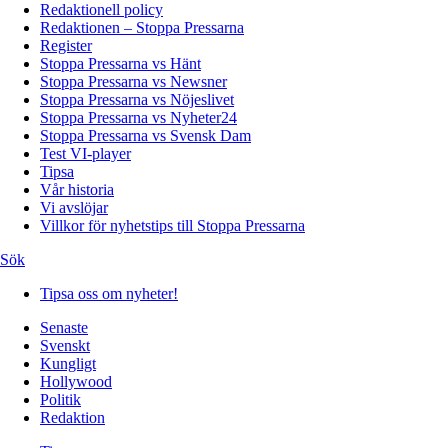
Redaktionell policy
Redaktionen – Stoppa Pressarna
Register
Stoppa Pressarna vs Hänt
Stoppa Pressarna vs Newsner
Stoppa Pressarna vs Nöjeslivet
Stoppa Pressarna vs Nyheter24
Stoppa Pressarna vs Svensk Dam
Test VI-player
Tipsa
Vår historia
Vi avslöjar
Villkor för nyhetstips till Stoppa Pressarna
Sök
Tipsa oss om nyheter!
Senaste
Svenskt
Kungligt
Hollywood
Politik
Redaktion