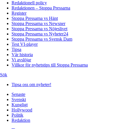
Redaktionell policy
Redaktionen – Stoppa Pressarna
Register
Stoppa Pressarna vs Hänt
Stoppa Pressarna vs Newsner
Stoppa Pressarna vs Nöjeslivet
Stoppa Pressarna vs Nyheter24
Stoppa Pressarna vs Svensk Dam
Test VI-player
Tipsa
Vår historia
Vi avslöjar
Villkor för nyhetstips till Stoppa Pressarna
Sök
Tipsa oss om nyheter!
Senaste
Svenskt
Kungligt
Hollywood
Politik
Redaktion