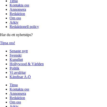
Tipsa
Kontakta oss
Annonsera
Redaktion
Om oss
Arkiv
Redaktionell policy
Har du ett nyhetstips?
Tipsa oss!
Senaste nytt
Svenskt
Kungligt
Hollywood & Världen
Politik
Vi avslöjar
Kändisar A-Ö
Tipsa
Kontakta oss
Annonsera
Redaktion
Om oss
Arkiv