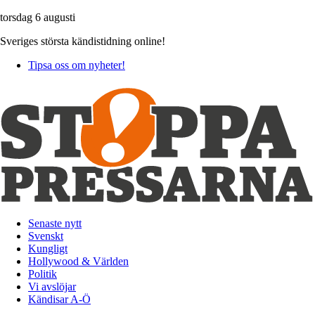
torsdag 6 augusti
Sveriges största kändistidning online!
Tipsa oss om nyheter!
Senaste nytt
Svenskt
Kungligt
Hollywood & Världen
Politik
Vi avslöjar
Kändisar A-Ö