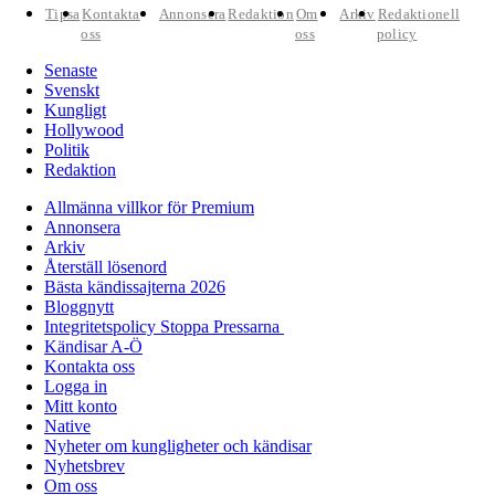
Tipsa
Kontakta
Annonsera
Redaktion
Om
Arkiv
Redaktionell
oss
oss
policy
Senaste
Svenskt
Kungligt
Hollywood
Politik
Redaktion
Allmänna villkor för Premium
Annonsera
Arkiv
Återställ lösenord
Bästa kändissajterna 2026
Bloggnytt
Integritetspolicy Stoppa Pressarna
Kändisar A-Ö
Kontakta oss
Logga in
Mitt konto
Native
Nyheter om kungligheter och kändisar
Nyhetsbrev
Om oss