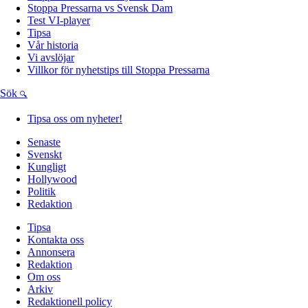
Stoppa Pressarna vs Svensk Dam
Test VI-player
Tipsa
Vår historia
Vi avslöjar
Villkor för nyhetstips till Stoppa Pressarna
Sök
Tipsa oss om nyheter!
Senaste
Svenskt
Kungligt
Hollywood
Politik
Redaktion
Tipsa
Kontakta oss
Annonsera
Redaktion
Om oss
Arkiv
Redaktionell policy