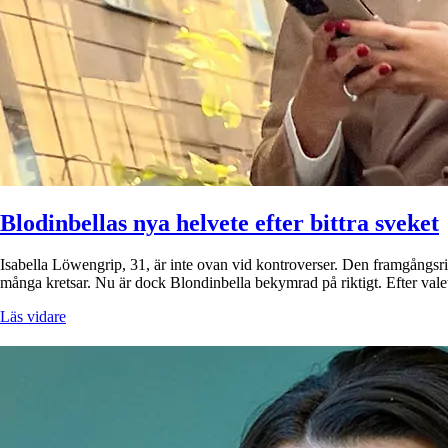
Blodinbellas nya helvete efter bittra sveket
Isabella Löwengrip, 31, är inte ovan vid kontroverser. Den framgångsri
många kretsar. Nu är dock Blondinbella bekymrad på riktigt. Efter vale
Läs vidare