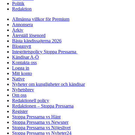
Politik
Redaktion
Allmänna villkor för Premium
Annonsera
Arkiv
Återställ lösenord
Bästa kändissajterna 2026
Bloggnytt
Integritetspolicy Stoppa Pressarna
Kändisar A-Ö
Kontakta oss
Logga in
Mitt konto
Native
Nyheter om kungligheter och kändisar
Nyhetsbrev
Om oss
Redaktionell policy
Redaktionen – Stoppa Pressarna
Register
Stoppa Pressarna vs Hänt
Stoppa Pressarna vs Newsner
Stoppa Pressarna vs Nöjeslivet
Stoppa Pressarna vs Nyheter24