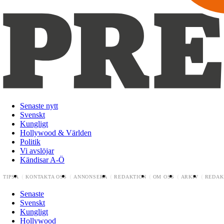
Senaste nytt
Svenskt
Kungligt
Hollywood & Världen
Politik
Vi avslöjar
Kändisar A-Ö
TIPSA
KONTAKTA OSS
ANNONSERA
REDAKTION
OM OSS
ARKIV
REDAK
Senaste
Svenskt
Kungligt
Hollywood