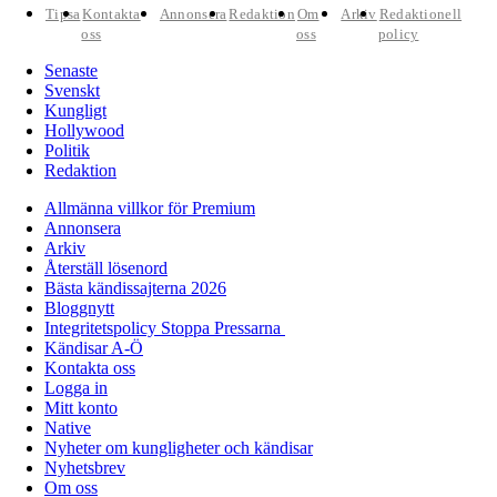
Tipsa
Kontakta
Annonsera
Redaktion
Om
Arkiv
Redaktionell
oss
oss
policy
Senaste
Svenskt
Kungligt
Hollywood
Politik
Redaktion
Allmänna villkor för Premium
Annonsera
Arkiv
Återställ lösenord
Bästa kändissajterna 2026
Bloggnytt
Integritetspolicy Stoppa Pressarna
Kändisar A-Ö
Kontakta oss
Logga in
Mitt konto
Native
Nyheter om kungligheter och kändisar
Nyhetsbrev
Om oss