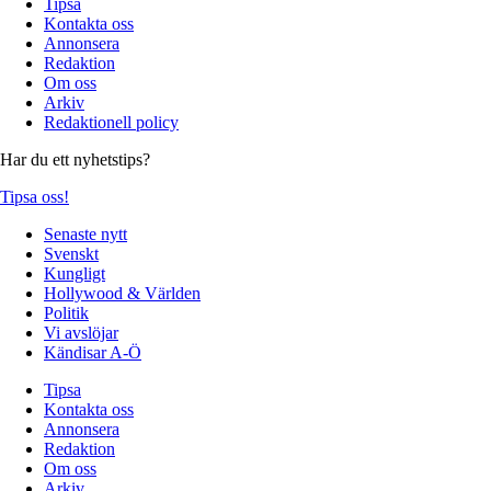
Tipsa
Kontakta oss
Annonsera
Redaktion
Om oss
Arkiv
Redaktionell policy
Har du ett nyhetstips?
Tipsa oss!
Senaste nytt
Svenskt
Kungligt
Hollywood & Världen
Politik
Vi avslöjar
Kändisar A-Ö
Tipsa
Kontakta oss
Annonsera
Redaktion
Om oss
Arkiv