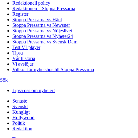
Redaktionell policy
Redaktionen – Stoppa Pressarna
Register
Stoppa Pressarna vs Hänt
Stoppa Pressarna vs Newsner
Stoppa Pressarna vs Nöjeslivet
Stoppa Pressarna vs Nyheter24
Stoppa Pressarna vs Svensk Dam
Test VI-player
Tipsa
Vår historia
Vi avslöjar
Villkor för nyhetstips till Stoppa Pressarna
Sök
Tipsa oss om nyheter!
Senaste
Svenskt
Kungligt
Hollywood
Politik
Redaktion