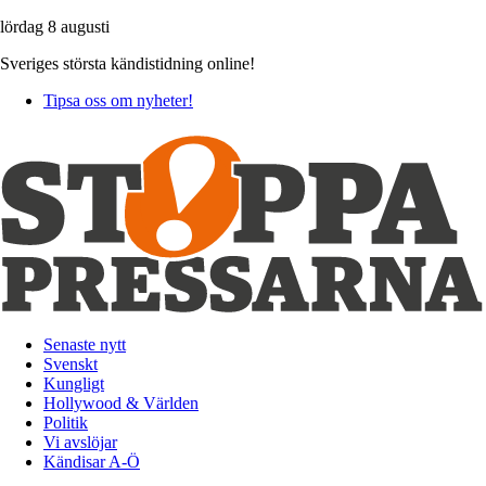
lördag 8 augusti
Sveriges största kändistidning online!
Tipsa oss om nyheter!
Senaste nytt
Svenskt
Kungligt
Hollywood & Världen
Politik
Vi avslöjar
Kändisar A-Ö