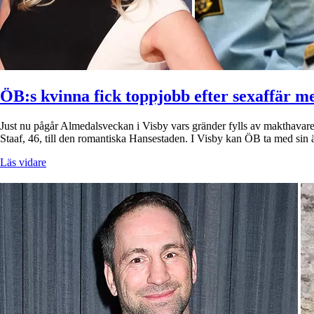
ÖB:s kvinna fick toppjobb efter sexaffär m
Just nu pågår Almedalsveckan i Visby vars gränder fylls av makthavare
Staaf, 46, till den romantiska Hansestaden. I Visby kan ÖB ta med sin ä
Läs vidare