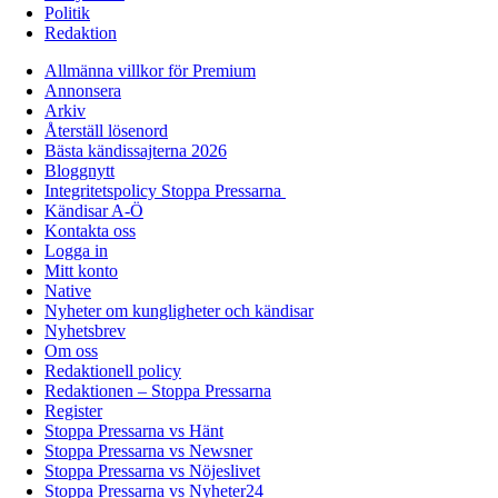
Politik
Redaktion
Allmänna villkor för Premium
Annonsera
Arkiv
Återställ lösenord
Bästa kändissajterna 2026
Bloggnytt
Integritetspolicy Stoppa Pressarna
Kändisar A-Ö
Kontakta oss
Logga in
Mitt konto
Native
Nyheter om kungligheter och kändisar
Nyhetsbrev
Om oss
Redaktionell policy
Redaktionen – Stoppa Pressarna
Register
Stoppa Pressarna vs Hänt
Stoppa Pressarna vs Newsner
Stoppa Pressarna vs Nöjeslivet
Stoppa Pressarna vs Nyheter24