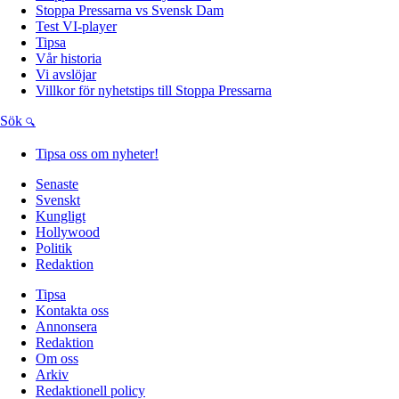
Stoppa Pressarna vs Svensk Dam
Test VI-player
Tipsa
Vår historia
Vi avslöjar
Villkor för nyhetstips till Stoppa Pressarna
Sök
Tipsa oss om nyheter!
Senaste
Svenskt
Kungligt
Hollywood
Politik
Redaktion
Tipsa
Kontakta oss
Annonsera
Redaktion
Om oss
Arkiv
Redaktionell policy