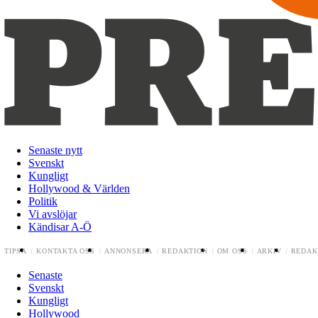
Senaste nytt
Svenskt
Kungligt
Hollywood & Världen
Politik
Vi avslöjar
Kändisar A-Ö
TIPSA
KONTAKTA OSS
ANNONSERA
REDAKTION
OM OSS
ARKIV
REDAK
Senaste
Svenskt
Kungligt
Hollywood