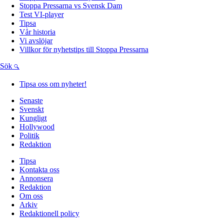
Stoppa Pressarna vs Svensk Dam
Test VI-player
Tipsa
Vår historia
Vi avslöjar
Villkor för nyhetstips till Stoppa Pressarna
Sök
Tipsa oss om nyheter!
Senaste
Svenskt
Kungligt
Hollywood
Politik
Redaktion
Tipsa
Kontakta oss
Annonsera
Redaktion
Om oss
Arkiv
Redaktionell policy