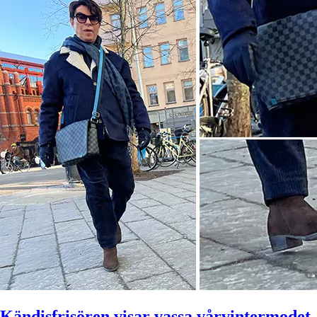
Kändisfrisören visar vassa vårvintermodet