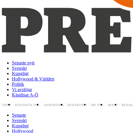
Senaste nytt
Svenskt
Kungligt
Hollywood & Världen
Politik
Vi avslöjar
Kändisar A-Ö
TIPSA
KONTAKTA OSS
ANNONSERA
REDAKTION
OM OSS
ARKIV
REDAK
Senaste
Svenskt
Kungligt
Hollywood