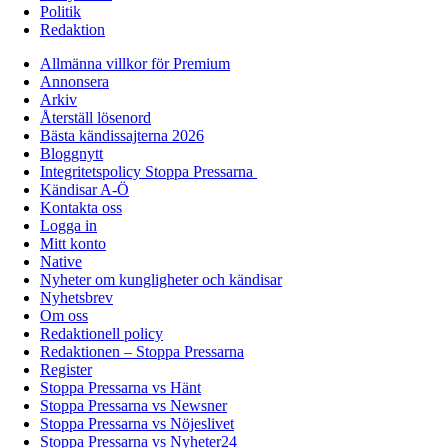
Politik
Redaktion
Allmänna villkor för Premium
Annonsera
Arkiv
Återställ lösenord
Bästa kändissajterna 2026
Bloggnytt
Integritetspolicy Stoppa Pressarna
Kändisar A-Ö
Kontakta oss
Logga in
Mitt konto
Native
Nyheter om kungligheter och kändisar
Nyhetsbrev
Om oss
Redaktionell policy
Redaktionen – Stoppa Pressarna
Register
Stoppa Pressarna vs Hänt
Stoppa Pressarna vs Newsner
Stoppa Pressarna vs Nöjeslivet
Stoppa Pressarna vs Nyheter24