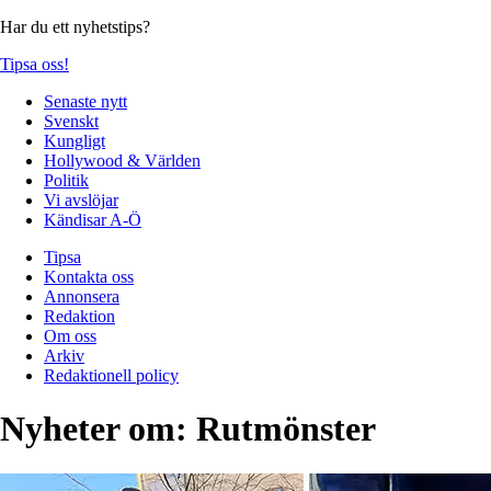
Har du ett nyhetstips?
Tipsa oss!
Senaste nytt
Svenskt
Kungligt
Hollywood & Världen
Politik
Vi avslöjar
Kändisar A-Ö
Tipsa
Kontakta oss
Annonsera
Redaktion
Om oss
Arkiv
Redaktionell policy
Nyheter om:
Rutmönster