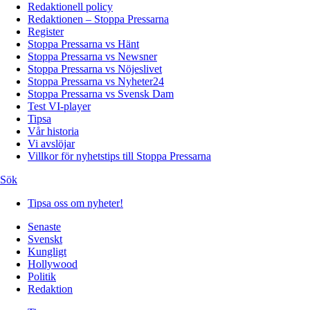
Redaktionell policy
Redaktionen – Stoppa Pressarna
Register
Stoppa Pressarna vs Hänt
Stoppa Pressarna vs Newsner
Stoppa Pressarna vs Nöjeslivet
Stoppa Pressarna vs Nyheter24
Stoppa Pressarna vs Svensk Dam
Test VI-player
Tipsa
Vår historia
Vi avslöjar
Villkor för nyhetstips till Stoppa Pressarna
Sök
Tipsa oss om nyheter!
Senaste
Svenskt
Kungligt
Hollywood
Politik
Redaktion