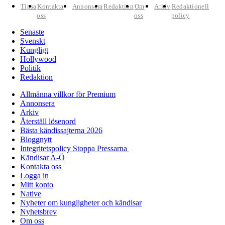
Tipsa
Kontakta
Annonsera
Redaktion
Om
Arkiv
Redaktionell
oss
oss
policy
Senaste
Svenskt
Kungligt
Hollywood
Politik
Redaktion
Allmänna villkor för Premium
Annonsera
Arkiv
Återställ lösenord
Bästa kändissajterna 2026
Bloggnytt
Integritetspolicy Stoppa Pressarna
Kändisar A-Ö
Kontakta oss
Logga in
Mitt konto
Native
Nyheter om kungligheter och kändisar
Nyhetsbrev
Om oss