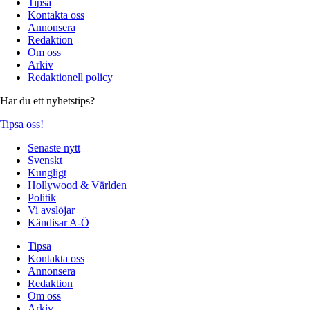
Tipsa
Kontakta oss
Annonsera
Redaktion
Om oss
Arkiv
Redaktionell policy
Har du ett nyhetstips?
Tipsa oss!
Senaste nytt
Svenskt
Kungligt
Hollywood & Världen
Politik
Vi avslöjar
Kändisar A-Ö
Tipsa
Kontakta oss
Annonsera
Redaktion
Om oss
Arkiv