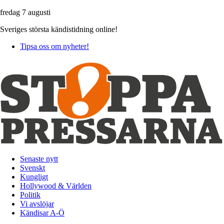
fredag 7 augusti
Sveriges största kändistidning online!
Tipsa oss om nyheter!
Senaste nytt
Svenskt
Kungligt
Hollywood & Världen
Politik
Vi avslöjar
Kändisar A-Ö