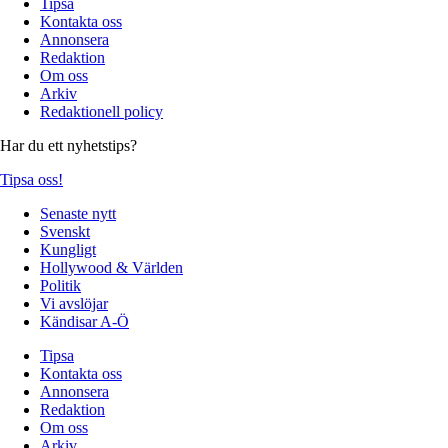
Tipsa
Kontakta oss
Annonsera
Redaktion
Om oss
Arkiv
Redaktionell policy
Har du ett nyhetstips?
Tipsa oss!
Senaste nytt
Svenskt
Kungligt
Hollywood & Världen
Politik
Vi avslöjar
Kändisar A-Ö
Tipsa
Kontakta oss
Annonsera
Redaktion
Om oss
Arkiv