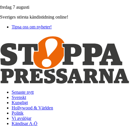
fredag 7 augusti
Sveriges största kändistidning online!
Tipsa oss om nyheter!
Senaste nytt
Svenskt
Kungligt
Hollywood & Världen
Politik
Vi avslöjar
Kändisar A-Ö