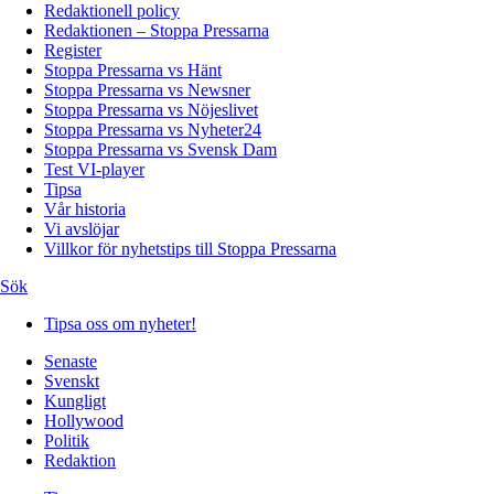
Redaktionell policy
Redaktionen – Stoppa Pressarna
Register
Stoppa Pressarna vs Hänt
Stoppa Pressarna vs Newsner
Stoppa Pressarna vs Nöjeslivet
Stoppa Pressarna vs Nyheter24
Stoppa Pressarna vs Svensk Dam
Test VI-player
Tipsa
Vår historia
Vi avslöjar
Villkor för nyhetstips till Stoppa Pressarna
Sök
Tipsa oss om nyheter!
Senaste
Svenskt
Kungligt
Hollywood
Politik
Redaktion