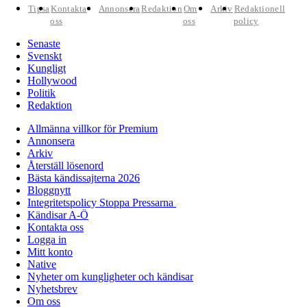
Tipsa
Kontakta
Annonsera
Redaktion
Om
Arkiv
Redaktionell
oss
oss
policy
Senaste
Svenskt
Kungligt
Hollywood
Politik
Redaktion
Allmänna villkor för Premium
Annonsera
Arkiv
Återställ lösenord
Bästa kändissajterna 2026
Bloggnytt
Integritetspolicy Stoppa Pressarna
Kändisar A-Ö
Kontakta oss
Logga in
Mitt konto
Native
Nyheter om kungligheter och kändisar
Nyhetsbrev
Om oss