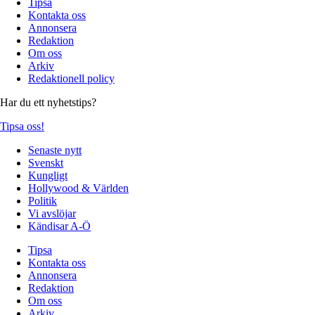
Tipsa
Kontakta oss
Annonsera
Redaktion
Om oss
Arkiv
Redaktionell policy
Har du ett nyhetstips?
Tipsa oss!
Senaste nytt
Svenskt
Kungligt
Hollywood & Världen
Politik
Vi avslöjar
Kändisar A-Ö
Tipsa
Kontakta oss
Annonsera
Redaktion
Om oss
Arkiv