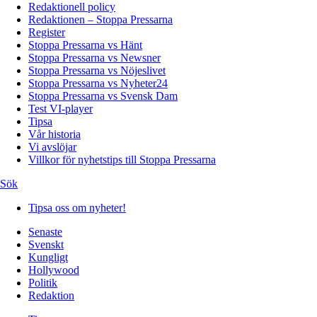
Redaktionell policy
Redaktionen – Stoppa Pressarna
Register
Stoppa Pressarna vs Hänt
Stoppa Pressarna vs Newsner
Stoppa Pressarna vs Nöjeslivet
Stoppa Pressarna vs Nyheter24
Stoppa Pressarna vs Svensk Dam
Test VI-player
Tipsa
Vår historia
Vi avslöjar
Villkor för nyhetstips till Stoppa Pressarna
Sök
Tipsa oss om nyheter!
Senaste
Svenskt
Kungligt
Hollywood
Politik
Redaktion