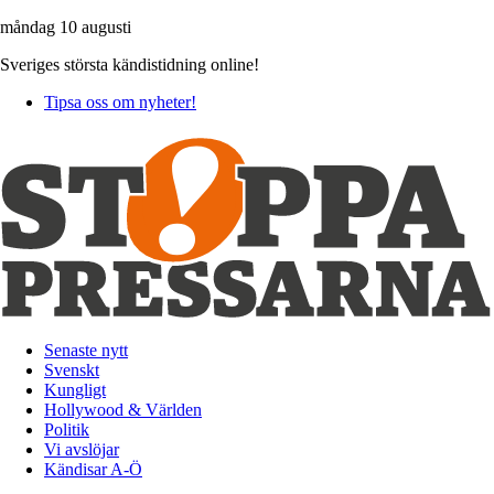
måndag 10 augusti
Sveriges största kändistidning online!
Tipsa oss om nyheter!
Senaste nytt
Svenskt
Kungligt
Hollywood & Världen
Politik
Vi avslöjar
Kändisar A-Ö