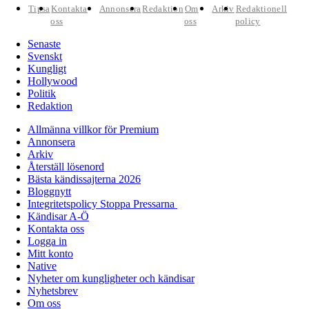
Tipsa
Kontakta
Annonsera
Redaktion
Om
Arkiv
Redaktionell
oss
oss
policy
Senaste
Svenskt
Kungligt
Hollywood
Politik
Redaktion
Allmänna villkor för Premium
Annonsera
Arkiv
Återställ lösenord
Bästa kändissajterna 2026
Bloggnytt
Integritetspolicy Stoppa Pressarna
Kändisar A-Ö
Kontakta oss
Logga in
Mitt konto
Native
Nyheter om kungligheter och kändisar
Nyhetsbrev
Om oss