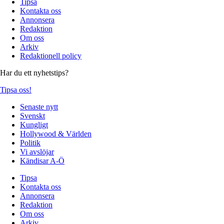
Tipsa
Kontakta oss
Annonsera
Redaktion
Om oss
Arkiv
Redaktionell policy
Har du ett nyhetstips?
Tipsa oss!
Senaste nytt
Svenskt
Kungligt
Hollywood & Världen
Politik
Vi avslöjar
Kändisar A-Ö
Tipsa
Kontakta oss
Annonsera
Redaktion
Om oss
Arkiv