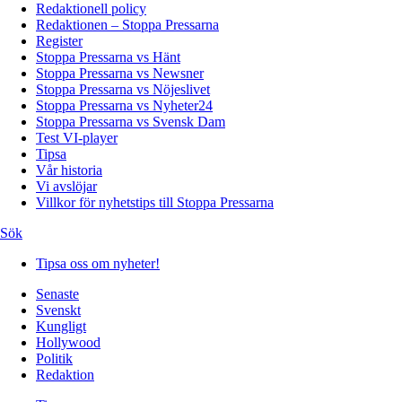
Redaktionell policy
Redaktionen – Stoppa Pressarna
Register
Stoppa Pressarna vs Hänt
Stoppa Pressarna vs Newsner
Stoppa Pressarna vs Nöjeslivet
Stoppa Pressarna vs Nyheter24
Stoppa Pressarna vs Svensk Dam
Test VI-player
Tipsa
Vår historia
Vi avslöjar
Villkor för nyhetstips till Stoppa Pressarna
Sök
Tipsa oss om nyheter!
Senaste
Svenskt
Kungligt
Hollywood
Politik
Redaktion