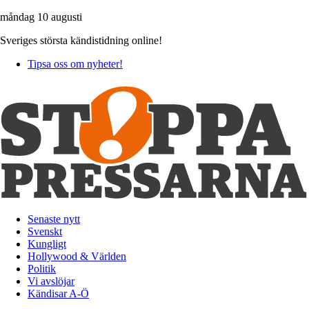
måndag 10 augusti
Sveriges största kändistidning online!
Tipsa oss om nyheter!
Senaste nytt
Svenskt
Kungligt
Hollywood & Världen
Politik
Vi avslöjar
Kändisar A-Ö