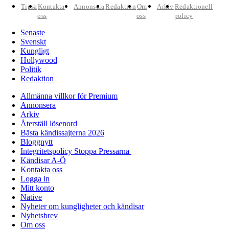
Tipsa
Kontakta
Annonsera
Redaktion
Om
Arkiv
Redaktionell
oss
oss
policy
Senaste
Svenskt
Kungligt
Hollywood
Politik
Redaktion
Allmänna villkor för Premium
Annonsera
Arkiv
Återställ lösenord
Bästa kändissajterna 2026
Bloggnytt
Integritetspolicy Stoppa Pressarna
Kändisar A-Ö
Kontakta oss
Logga in
Mitt konto
Native
Nyheter om kungligheter och kändisar
Nyhetsbrev
Om oss