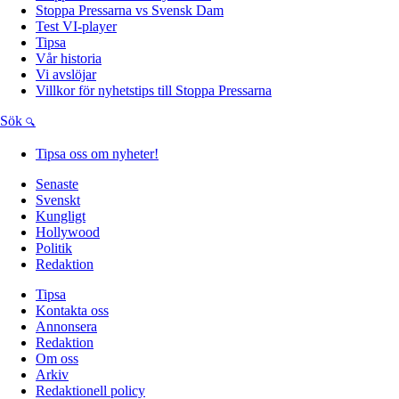
Stoppa Pressarna vs Svensk Dam
Test VI-player
Tipsa
Vår historia
Vi avslöjar
Villkor för nyhetstips till Stoppa Pressarna
Sök
Tipsa oss om nyheter!
Senaste
Svenskt
Kungligt
Hollywood
Politik
Redaktion
Tipsa
Kontakta oss
Annonsera
Redaktion
Om oss
Arkiv
Redaktionell policy