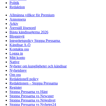
Politik
Redaktion
Allmänna villkor för Premium
Annonsera
Arkiv
Återställ lösenord
Bästa kändissajterna 2026
Bloggnytt
Integritetspolicy Stoppa Pressarna
Kändisar A-Ö
Kontakta oss
Logga in
Mitt konto
Native
Nyheter om kungligheter och kändisar
Nyhetsbrev
Om oss
Redaktionell policy
Redaktionen – Stoppa Pressarna
Register
Stoppa Pressarna vs Hänt
Stoppa Pressarna vs Newsner
Stoppa Pressarna vs Nöjeslivet
Stoppa Pressarna vs Nyheter24