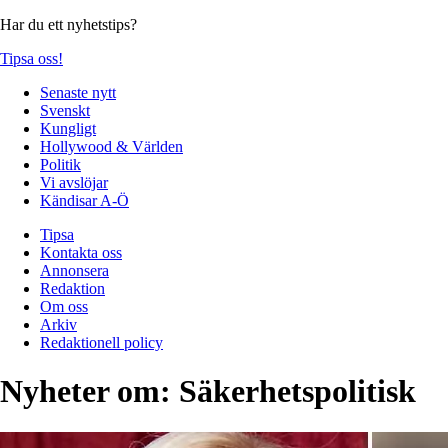
Har du ett nyhetstips?
Tipsa oss!
Senaste nytt
Svenskt
Kungligt
Hollywood & Världen
Politik
Vi avslöjar
Kändisar A-Ö
Tipsa
Kontakta oss
Annonsera
Redaktion
Om oss
Arkiv
Redaktionell policy
Nyheter om:
Säkerhetspolitisk