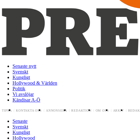
Senaste nytt
Svenskt
Kungligt
Hollywood & Världen
Politik
Vi avslöjar
Kändisar A-Ö
TIPSA
KONTAKTA OSS
ANNONSERA
REDAKTION
OM OSS
ARKIV
REDAK
Senaste
Svenskt
Kungligt
Hollywood