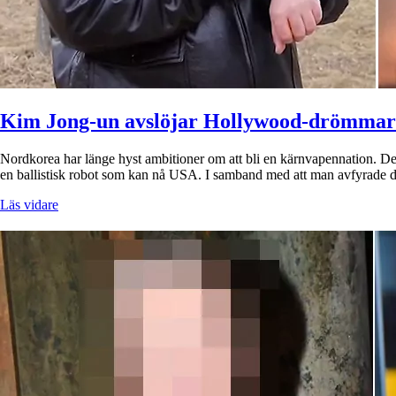
Kim Jong-un avslöjar Hollywood-drömma
Nordkorea har länge hyst ambitioner om att bli en kärnvapennation. Den
en ballistisk robot som kan nå USA. I samband med att man avfyrad
Läs vidare