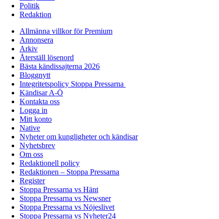
Politik
Redaktion
Allmänna villkor för Premium
Annonsera
Arkiv
Återställ lösenord
Bästa kändissajterna 2026
Bloggnytt
Integritetspolicy Stoppa Pressarna
Kändisar A-Ö
Kontakta oss
Logga in
Mitt konto
Native
Nyheter om kungligheter och kändisar
Nyhetsbrev
Om oss
Redaktionell policy
Redaktionen – Stoppa Pressarna
Register
Stoppa Pressarna vs Hänt
Stoppa Pressarna vs Newsner
Stoppa Pressarna vs Nöjeslivet
Stoppa Pressarna vs Nyheter24