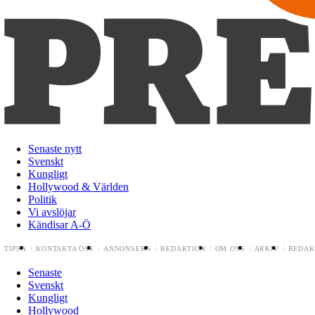
Senaste nytt
Svenskt
Kungligt
Hollywood & Världen
Politik
Vi avslöjar
Kändisar A-Ö
TIPSA
KONTAKTA OSS
ANNONSERA
REDAKTION
OM OSS
ARKIV
REDAK
Senaste
Svenskt
Kungligt
Hollywood