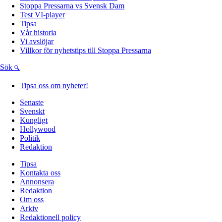
Stoppa Pressarna vs Svensk Dam
Test VI-player
Tipsa
Vår historia
Vi avslöjar
Villkor för nyhetstips till Stoppa Pressarna
Sök
Tipsa oss om nyheter!
Senaste
Svenskt
Kungligt
Hollywood
Politik
Redaktion
Tipsa
Kontakta oss
Annonsera
Redaktion
Om oss
Arkiv
Redaktionell policy