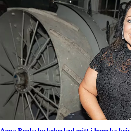
Anna Books lyckobesked mitt i hemska kri