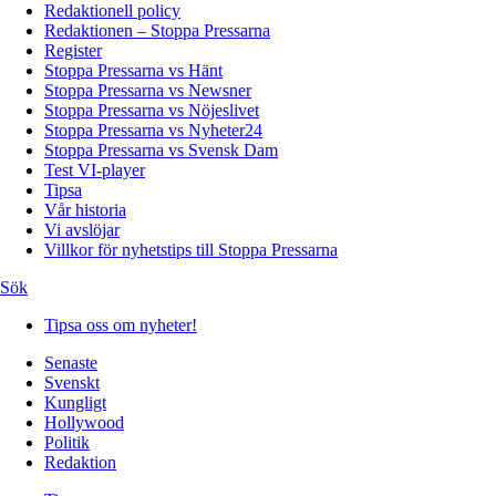
Redaktionell policy
Redaktionen – Stoppa Pressarna
Register
Stoppa Pressarna vs Hänt
Stoppa Pressarna vs Newsner
Stoppa Pressarna vs Nöjeslivet
Stoppa Pressarna vs Nyheter24
Stoppa Pressarna vs Svensk Dam
Test VI-player
Tipsa
Vår historia
Vi avslöjar
Villkor för nyhetstips till Stoppa Pressarna
Sök
Tipsa oss om nyheter!
Senaste
Svenskt
Kungligt
Hollywood
Politik
Redaktion