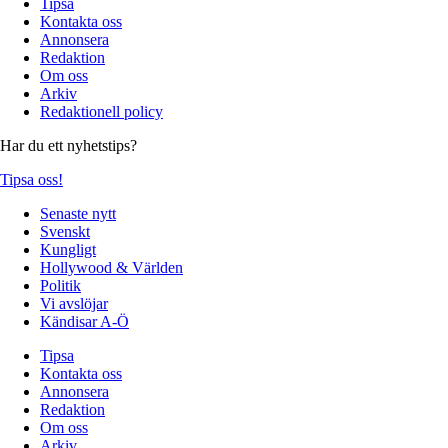
Tipsa
Kontakta oss
Annonsera
Redaktion
Om oss
Arkiv
Redaktionell policy
Har du ett nyhetstips?
Tipsa oss!
Senaste nytt
Svenskt
Kungligt
Hollywood & Världen
Politik
Vi avslöjar
Kändisar A-Ö
Tipsa
Kontakta oss
Annonsera
Redaktion
Om oss
Arkiv