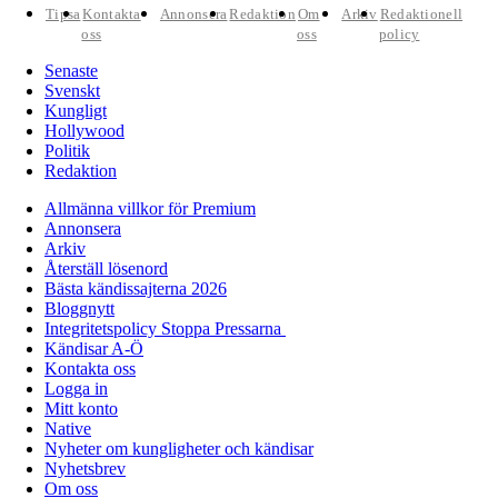
Tipsa
Kontakta
Annonsera
Redaktion
Om
Arkiv
Redaktionell
oss
oss
policy
Senaste
Svenskt
Kungligt
Hollywood
Politik
Redaktion
Allmänna villkor för Premium
Annonsera
Arkiv
Återställ lösenord
Bästa kändissajterna 2026
Bloggnytt
Integritetspolicy Stoppa Pressarna
Kändisar A-Ö
Kontakta oss
Logga in
Mitt konto
Native
Nyheter om kungligheter och kändisar
Nyhetsbrev
Om oss