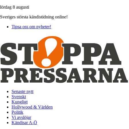
lördag 8 augusti
Sveriges största kändistidning online!
Tipsa oss om nyheter!
Senaste nytt
Svenskt
Kungligt
Hollywood & Världen
Politik
Vi avslöjar
Kändisar A-Ö