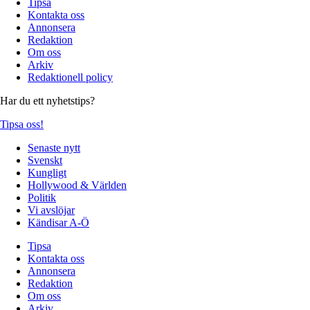
Tipsa
Kontakta oss
Annonsera
Redaktion
Om oss
Arkiv
Redaktionell policy
Har du ett nyhetstips?
Tipsa oss!
Senaste nytt
Svenskt
Kungligt
Hollywood & Världen
Politik
Vi avslöjar
Kändisar A-Ö
Tipsa
Kontakta oss
Annonsera
Redaktion
Om oss
Arkiv