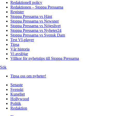
Redaktionell policy
Redaktionen – Stoppa Pressarna
Register
Stoppa Pressarna vs Hänt
Stoppa Pressarna vs Newsner
Stoppa Pressarna vs Nöjeslivet
Stoppa Pressarna vs Nyheter24
Stoppa Pressarna vs Svensk Dam
Test VI-player
Tipsa
Vår historia
Vi avslöjar
Villkor för nyhetstips till Stoppa Pressarna
Sök
Tipsa oss om nyheter!
Senaste
Svenskt
Kungligt
Hollywood
Politik
Redaktion