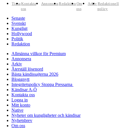
Tipsa
Kontakta
Annonsera
Redaktion
Om
Arkiv
Redaktionell
oss
oss
policy
Senaste
Svenskt
Kungligt
Hollywood
Politik
Redaktion
Allmänna villkor för Premium
Annonsera
Arkiv
Återställ lösenord
Bästa kändissajterna 2026
Bloggnytt
Integritetspolicy Stoppa Pressarna
Kändisar A-Ö
Kontakta oss
Logga in
Mitt konto
Native
Nyheter om kungligheter och kändisar
Nyhetsbrev
Om oss