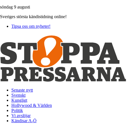
söndag 9 augusti
Sveriges största kändistidning online!
Tipsa oss om nyheter!
Senaste nytt
Svenskt
Kungligt
Hollywood & Världen
Politik
Vi avslöjar
Kändisar A-Ö