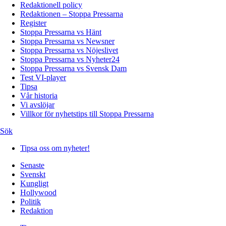
Redaktionell policy
Redaktionen – Stoppa Pressarna
Register
Stoppa Pressarna vs Hänt
Stoppa Pressarna vs Newsner
Stoppa Pressarna vs Nöjeslivet
Stoppa Pressarna vs Nyheter24
Stoppa Pressarna vs Svensk Dam
Test VI-player
Tipsa
Vår historia
Vi avslöjar
Villkor för nyhetstips till Stoppa Pressarna
Sök
Tipsa oss om nyheter!
Senaste
Svenskt
Kungligt
Hollywood
Politik
Redaktion