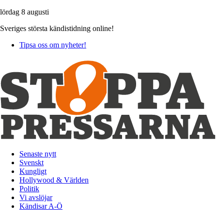
lördag 8 augusti
Sveriges största kändistidning online!
Tipsa oss om nyheter!
Senaste nytt
Svenskt
Kungligt
Hollywood & Världen
Politik
Vi avslöjar
Kändisar A-Ö