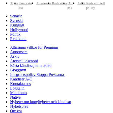
Tipsa
Kontakta
Annonsera
Redaktion
Om
Arkiv
Redaktionell
oss
oss
policy
Senaste
Svenskt
Kungligt
Hollywood
Politik
Redaktion
Allmänna villkor för Premium
Annonsera
Arkiv
Återställ lösenord
Bästa kändissajterna 2026
Bloggnytt
Integritetspolicy Stoppa Pressarna
Kändisar A-Ö
Kontakta oss
Logga in
Mitt konto
Native
Nyheter om kungligheter och kändisar
Nyhetsbrev
Om oss