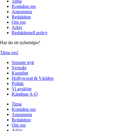
Tipsa
Kontakta oss
Annonsera
Redaktion
Om oss
Arkiv
Redaktionell policy
Har du ett nyhetstips?
Tipsa oss!
Senaste nytt
Svenskt
Kungligt
Hollywood & Världen
Politik
Vi avslöjar
Kändisar A-Ö
Tipsa
Kontakta oss
Annonsera
Redaktion
Om oss
Arkiv