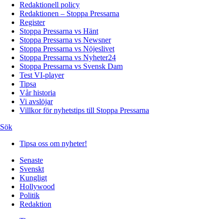
Redaktionell policy
Redaktionen – Stoppa Pressarna
Register
Stoppa Pressarna vs Hänt
Stoppa Pressarna vs Newsner
Stoppa Pressarna vs Nöjeslivet
Stoppa Pressarna vs Nyheter24
Stoppa Pressarna vs Svensk Dam
Test VI-player
Tipsa
Vår historia
Vi avslöjar
Villkor för nyhetstips till Stoppa Pressarna
Sök
Tipsa oss om nyheter!
Senaste
Svenskt
Kungligt
Hollywood
Politik
Redaktion