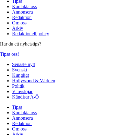
Tipsa
Kontakta oss
Annonsera
Redaktion
Om oss
Arkiv
Redaktionell policy
Har du ett nyhetstips?
Tipsa oss!
Senaste nytt
Svenskt
Kungligt
Hollywood & Världen
Politik
Vi avslöjar
Kändisar A-Ö
Tipsa
Kontakta oss
Annonsera
Redaktion
Om oss
Arkiv