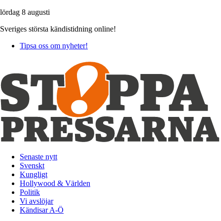
lördag 8 augusti
Sveriges största kändistidning online!
Tipsa oss om nyheter!
Senaste nytt
Svenskt
Kungligt
Hollywood & Världen
Politik
Vi avslöjar
Kändisar A-Ö