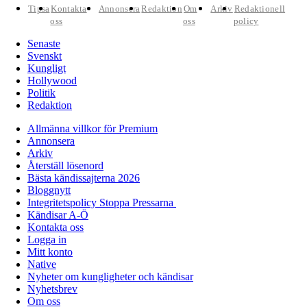
Tipsa
Kontakta
Annonsera
Redaktion
Om
Arkiv
Redaktionell
oss
oss
policy
Senaste
Svenskt
Kungligt
Hollywood
Politik
Redaktion
Allmänna villkor för Premium
Annonsera
Arkiv
Återställ lösenord
Bästa kändissajterna 2026
Bloggnytt
Integritetspolicy Stoppa Pressarna
Kändisar A-Ö
Kontakta oss
Logga in
Mitt konto
Native
Nyheter om kungligheter och kändisar
Nyhetsbrev
Om oss