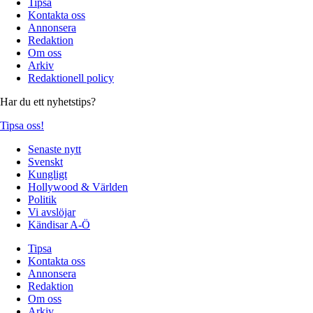
Tipsa
Kontakta oss
Annonsera
Redaktion
Om oss
Arkiv
Redaktionell policy
Har du ett nyhetstips?
Tipsa oss!
Senaste nytt
Svenskt
Kungligt
Hollywood & Världen
Politik
Vi avslöjar
Kändisar A-Ö
Tipsa
Kontakta oss
Annonsera
Redaktion
Om oss
Arkiv