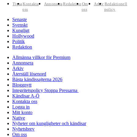
Tipsa
Kontakta
Annonsera
Redaktion
Om
Arkiv
Redaktionell
oss
oss
policy
Senaste
Svenskt
Kungligt
Hollywood
Politik
Redaktion
Allmänna villkor för Premium
Annonsera
Arkiv
Återställ lösenord
Bästa kändissajterna 2026
Bloggnytt
Integritetspolicy Stoppa Pressarna
Kändisar A-Ö
Kontakta oss
Logga in
Mitt konto
Native
Nyheter om kungligheter och kändisar
Nyhetsbrev
Om oss