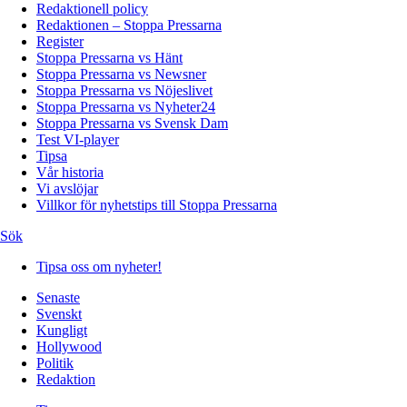
Redaktionell policy
Redaktionen – Stoppa Pressarna
Register
Stoppa Pressarna vs Hänt
Stoppa Pressarna vs Newsner
Stoppa Pressarna vs Nöjeslivet
Stoppa Pressarna vs Nyheter24
Stoppa Pressarna vs Svensk Dam
Test VI-player
Tipsa
Vår historia
Vi avslöjar
Villkor för nyhetstips till Stoppa Pressarna
Sök
Tipsa oss om nyheter!
Senaste
Svenskt
Kungligt
Hollywood
Politik
Redaktion