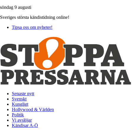
söndag 9 augusti
Sveriges största kändistidning online!
Tipsa oss om nyheter!
Senaste nytt
Svenskt
Kungligt
Hollywood & Världen
Politik
Vi avslöjar
Kändisar A-Ö