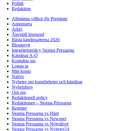
Politik
Redaktion
Allmänna villkor för Premium
Annonsera
Arkiv
Återställ lösenord
Bästa kändissajterna 2026
Bloggnytt
Integritetspolicy Stoppa Pressarna
Kändisar A-Ö
Kontakta oss
Logga in
Mitt konto
Native
Nyheter om kungligheter och kändisar
Nyhetsbrev
Om oss
Redaktionell policy
Redaktionen – Stoppa Pressarna
Register
Stoppa Pressarna vs Hänt
Stoppa Pressarna vs Newsner
Stoppa Pressarna vs Nöjeslivet
Stoppa Pressarna vs Nyheter24