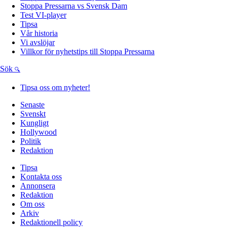
Stoppa Pressarna vs Svensk Dam
Test VI-player
Tipsa
Vår historia
Vi avslöjar
Villkor för nyhetstips till Stoppa Pressarna
Sök
Tipsa oss om nyheter!
Senaste
Svenskt
Kungligt
Hollywood
Politik
Redaktion
Tipsa
Kontakta oss
Annonsera
Redaktion
Om oss
Arkiv
Redaktionell policy