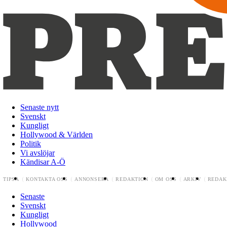
Senaste nytt
Svenskt
Kungligt
Hollywood & Världen
Politik
Vi avslöjar
Kändisar A-Ö
TIPSA
KONTAKTA OSS
ANNONSERA
REDAKTION
OM OSS
ARKIV
REDAK
Senaste
Svenskt
Kungligt
Hollywood